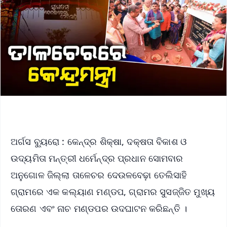
ଅର୍ଗସ ବ୍ୟୁରୋ : କେନ୍ଦ୍ର ଶିକ୍ଷା, ଦକ୍ଷତା ବିକାଶ ଓ
ଉଦ୍ୟମିତା ମନ୍ତ୍ରୀ ଧର୍ମେନ୍ଦ୍ର ପ୍ରଧାନ ସୋମବାର
ଅନୁଗୋଳ ଜିଲ୍ଲା ତାଳେଚର ଦେଉଳବେଢ଼ା ତେଲିସାହି
ଗ୍ରାମରେ ଏକ କଲ୍ୟାଣ ମଣ୍ଡପ, ଗ୍ରାମର ସୁସଜ୍ଜିତ ମୁଖ୍ୟ
ତୋରଣ ଏବଂ ନାଚ ମଣ୍ଡପର ଉଦଘାଟନ କରିଛନ୍ତି ।