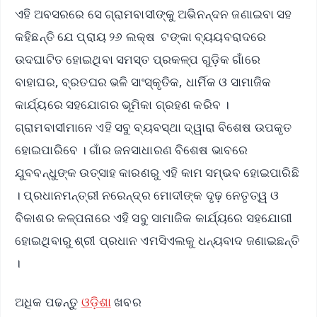
ଏହି ଅବସରରେ ସେ ଗ୍ରାମବାସୀଙ୍କୁ ଅଭିନନ୍ଦନ ଜଣାଇବା ସହ
କହିଛନ୍ତି ଯେ ପ୍ରାୟ ୨୬ ଲକ୍ଷ ଟଙ୍କା ବ୍ୟୟବରାଦରେ
ଉଦଘାଟିତ ହୋଇଥିବା ସମସ୍ତ ପ୍ରକଳ୍ପ ଗୁଡ଼ିକ ଗାଁରେ
ବାହାଘର, ବ୍ରତଘର ଭଳି ସାଂସ୍କୃତିକ, ଧାର୍ମିକ ଓ ସାମାଜିକ
କାର୍ଯ୍ୟରେ ସହଯୋଗର ଭୂମିକା ଗ୍ରହଣ କରିବ ।
ଗ୍ରାମବାସୀମାନେ ଏହି ସବୁ ବ୍ୟବସ୍ଥା ଦ୍ୱାରା ବିଶେଷ ଉପକୃତ
ହୋଇପାରିବେ । ଗାଁର ଜନସାଧାରଣ ବିଶେଷ ଭାବରେ
ଯୁବବନ୍ଧୁଙ୍କ ଉତ୍ସାହ କାରଣରୁ ଏହି କାମ ସମ୍ଭବ ହୋଇପାରିଛି
। ପ୍ରଧାନମନ୍ତ୍ରୀ ନରେନ୍ଦ୍ର ମୋଦୀଙ୍କ ଦୃଢ଼ ନେତୃତ୍ୱ ଓ
ବିକାଶର କଳ୍ପନାରେ ଏହି ସବୁ ସାମାଜିକ କାର୍ଯ୍ୟରେ ସହଯୋଗୀ
ହୋଇଥିବାରୁ ଶ୍ରୀ ପ୍ରଧାନ ଏମସିଏଲକୁ ଧନ୍ୟବାଦ ଜଣାଇଛନ୍ତି
।
ଅଧିକ ପଢନ୍ତୁ
ଓଡ଼ିଶା
ଖବର