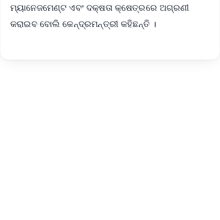
ମ୍ୟାନେଜମେଣ୍ଟ ଏବଂ ଦକ୍ଷତା କ୍ଷେତ୍ରରେ ଅଗ୍ରଣୀ
କରାଇବ ବୋଲି କେନ୍ଦ୍ରମନ୍ତ୍ରୀ କହିଛନ୍ତି ।