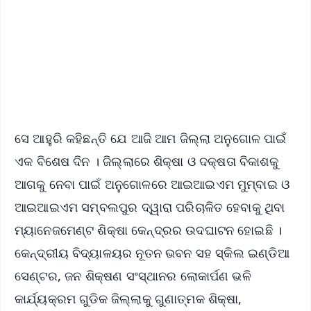
🔔 Free Notification Alerts
Download Free:
Android - Scan QR
iOS - Scan QR
ସେ ଆହୁରି କହିଛନ୍ତି ଯେ ଆଜି ଆମ ଜିଲ୍ଲା ଅନୁଗୋଳ ପାଇଁ
ଏକ ବିଶେଷ ଦିନ । ଜିଲ୍ଲାରେ ଶିକ୍ଷା ଓ ଦକ୍ଷତା ବିକାଶକୁ
ଆଗକୁ ନେବା ପାଇଁ ଅନୁଗୋଳରେ ଆଇଆଇଏମ ମୁମ୍ବାଇ ଓ
ଆଇଆଇଏମ ସମ୍ବଲପୁର ଦ୍ୱାରା ପରିଚାଳିତ ହେବାକୁ ଥିବା
ମ୍ୟାନେଜମେଣ୍ଟ ଶିକ୍ଷା କେନ୍ଦ୍ରର ଉଦଘାଟନ ହୋଇଛି ।
କେନ୍ଦ୍ରୀୟ ବିଦ୍ୟାଳୟର ନୂତନ ଭବନ ସହ ସ୍କିଲ ଇଣ୍ଡିଆ
ସେଣ୍ଟର, ଜନ ଶିକ୍ଷଣ ସଂସ୍ଥାନର ଲୋକାର୍ପଣ ଭଳି
କାର୍ଯ୍ୟକ୍ରମ ଗୁଡିକ ଜିଲ୍ଲାକୁ ଗୁଣାତ୍ମକ ଶିକ୍ଷା,