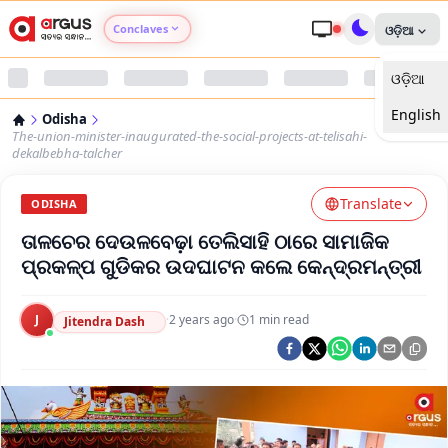
Conclaves
ଓଡ଼ିଆ
ଓଡ଼ିଆ
Argus Agri Vikas
English
Odisha
Argus Nari Shakti
The-union-minister-inaugurated-the-social-projects-at-telisahi-
dekalbebha-talcher
Argus Education Next
Translate
ODISHA
ତାଳଚେର ଦେଉଳବେଢ଼ା ତେଲିସାହି ଠାରେ ସାମାଜିକ
Argus Health Connect
ପ୍ରକଳ୍ପ ଗୁଡିକର ଉଦଘାଟନ କଲେ କେନ୍ଦ୍ରମନ୍ତ୍ରୀ
Argus Swaad Odisha
J
·
2 years ago
·
1
min read
Jitendra Dash
Argus Chalo Dekhein Apna Desh