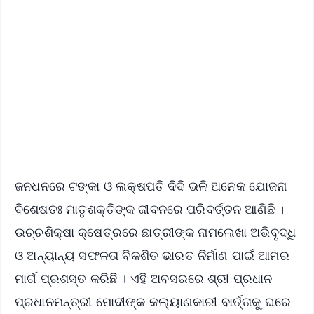
📱 Get Argus News App
✨
📰 60 Word News
🎬 Argus Podcast
📺 Live TV and Breaking News
🔔 Free Notification Alerts
Download Free:
Android - Scan QR
iOS - Scan QR
ଜନଧନରେ ଟଙ୍କା ଓ ଲକ୍ଷପତି ଦିଦି ଭଳି ଅନେକ ଯୋଜନା
ବିଶେଷତଃ ମାତୃଶକ୍ତିଙ୍କ ଜୀବନରେ ପରିବର୍ତ୍ତନ ଆଣିଛି ।
ଉଚ୍ଚଶିକ୍ଷା କ୍ଷେତ୍ରରେ ଛାତ୍ରୀଙ୍କ ନାମଲେଖା ଅଭିବୃଦ୍ଧି
ଓ ଅନ୍ୟାନ୍ୟ ସଫଳତା ବିକଶିତ ଭାରତ ନିର୍ମାଣ ପାଇଁ ଆମର
ମାର୍ଗ ପ୍ରଶସ୍ତ କରିଛି । ଏହି ଅବସରରେ ଶ୍ରୀ ପ୍ରଧାନ
ପ୍ରଧାନମନ୍ତ୍ରୀ ମୋଦୀଙ୍କ କଲ୍ୟାଣକାରୀ ବାର୍ତ୍ତାକୁ ଘରେ