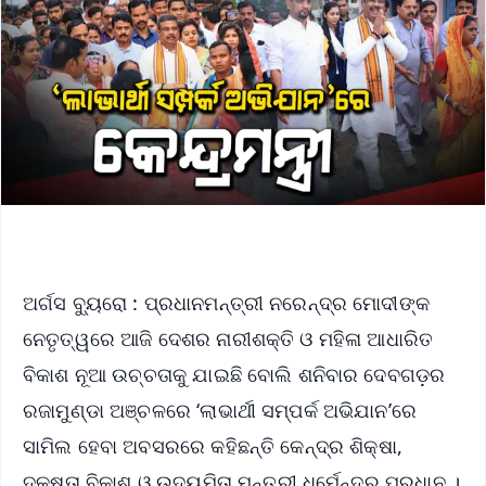
ଅର୍ଗସ ବ୍ୟୁରୋ : ପ୍ରଧାନମନ୍ତ୍ରୀ ନରେନ୍ଦ୍ର ମୋଦୀଙ୍କ
ନେତୃତ୍ୱରେ ଆଜି ଦେଶର ନାରୀଶକ୍ତି ଓ ମହିଳା ଆଧାରିତ
ବିକାଶ ନୂଆ ଉଚ୍ଚତାକୁ ଯାଇଛି ବୋଲି ଶନିବାର ଦେବଗଡ଼ର
ରଜାମୁଣ୍ଡା ଅଞ୍ଚଳରେ ‘ଲାଭାର୍ଥୀ ସମ୍ପର୍କ ଅଭିଯାନ’ରେ
ସାମିଲ ହେବା ଅବସରରେ କହିଛନ୍ତି କେନ୍ଦ୍ର ଶିକ୍ଷା,
ଦକ୍ଷତା ବିକାଶ ଓ ଉଦ୍ୟମିତା ମନ୍ତ୍ରୀ ଧର୍ମେନ୍ଦ୍ର ପ୍ରଧାନ ।