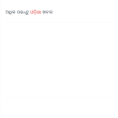
ଅଧିକ ପଢନ୍ତୁ
ଓଡ଼ିଶା
ଖବର