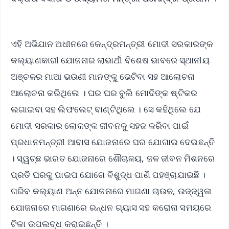
ଏହି ଅଭିଯାନ ଅଧୀନରେ କେନ୍ଦ୍ରମନ୍ତ୍ରୀ ମୋଦୀ ସରକାରଙ୍କ
କଲ୍ୟାଣକାରୀ ଯୋଜନାର ଲାଭାର୍ଥୀ ବିଶେଷ ଭାବରେ ସ୍ଥାନୀୟ
ଅଞ୍ଚଳର ମାଆ ଭଉଣୀ ମାନଙ୍କୁ ଭେଟିବା ସହ ଆଲୋଚନା
ଆଲୋଚନା କରିଥିଲେ । ଘର ଘର ବୁଲି ମୋଦିଙ୍କ ଷ୍ଟିକର
ଲଗାଇବା ସହ ଲିଫଲେଟ୍ ବାଣ୍ଟିଥିଲେ । ସେ କହିଥିଲେ ଯେ
ମୋଦୀ ସରକାର ଲୋକଙ୍କ ଜୀବନକୁ ସହଜ କରିବା ପାଇଁ
ପ୍ରଧାନମନ୍ତ୍ରୀ ଆବାସ ଯୋଜନାରେ ଘର ଯୋଗାଇ ଦେଇଛନ୍ତି
। ସ୍ୱଚ୍ଛ ଭାରତ ଯୋଜନାରେ ଶୌଚାଳୟ, ଜଳ ଜୀବନ ମିଶନରେ
ପ୍ରତି ଘରକୁ ପାଇପ ଯୋଗେ ବିଶୁଦ୍ଧ ପାଣି ପହଞ୍ଚାଯାଇଛି ।
ଗରିବ କଲ୍ୟାଣ ଅନ୍ନ ଯୋଜନାରେ ମାଗଣା ଚାଉଳ, ଉଜ୍ଜ୍ୱଳା
ଯୋଜନାରେ ମାଗଣାରେ ରନ୍ଧନ ଗ୍ୟାସ ସହ କରୋନା ସମୟରେ
ଟିକା ଉପଲବ୍ଧ କରାଇଛନ୍ତି ।