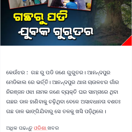
କେଉଁଝର : ଗଛ ରୁ ପଡି ଜଣେ ଗୁରୁତର। ଆନନ୍ଦପୁର
ମେଡିକାଲ ରେ ଭର୍ତ୍ତି। ଆନନ୍ଦପୁର ଥାନା ଚାଉଳଝର ଗାଁର
ନିରଞ୍ଜନ ଓଝା ନାମକ ଜଣେ ବ୍ୟକ୍ତି ଘର ସାମ୍ନାରେ ଥିବା
ଗଛର ଡାଳ ହାଣିବାକୁ ଚଢ଼ିଥିବା ବେଳେ ଅସାବଧାନତା ବଶତଃ
ଗଛ ଡାଳ ଭାଙ୍ଗିଯିବାରୁ ସେ ତଳକୁ ଖସି ପଡ଼ିଥିଲେ।
ଅଧିକ ପଢନ୍ତୁ
ଓଡିଶା
ଖବର