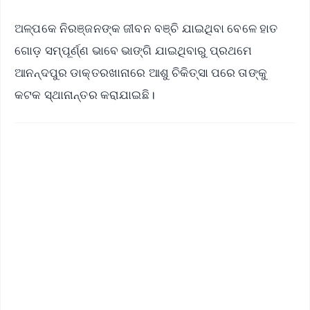
ଅଳ୍ପକେ ନିରଞ୍ଜନଙ୍କ ଜୀବନ ବଞ୍ଚି ଯାଇଥିବା ବେଳେ ହାତ
ଗୋଡ଼ ସମ୍ପୂର୍ଣ୍ଣ ଭାବେ ଭାଙ୍ଗି ଯାଇଥିବାରୁ ପ୍ରଥମେ
ଆନନ୍ଦପୁର ଡାକ୍ତରଖାନାରେ ଆଶୁ ଚିକିତ୍ସା ପରେ ତାଙ୍କୁ
କଟକ ସ୍ଥାନାନ୍ତର କରାଯାଇଛି।