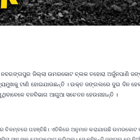
 । ନବରଙ୍ଗପୁର ଜିଲ୍ଲା ଉମରକୋଟ ବ୍ଲକ ତହୋରା ଅର୍ଜୁନପାଣି ଜ
ତ୍ୟୁମୁଖକୁ ଟାଣି ହୋଇଯାଉଛନ୍ତି । ଉକ୍ତ ଜଙ୍ଗଲରେ ଦୁଇ ଦିନ ହେଲ
ାଗୁଥିବାବେଳେ ବନବିଭାଗ ଆଗୁଆ ସଚେତନ ହେଉନାହାନ୍ତି ।
ବର ବିଳମ୍ବରେ ପହଞ୍ଚିଛି। ଏତିକିରେ ଅନୁମାନ କରାଯାଉଛି ଉମରକୋଟ
ତା ସାହୁ ଙ୍କୁ ଯୋଗାଯୋଗ କରିଥିଲୁ। ସେ କହିଛନ୍ତି ଜଙ୍ଗଲ ରେ ନିଆଁ