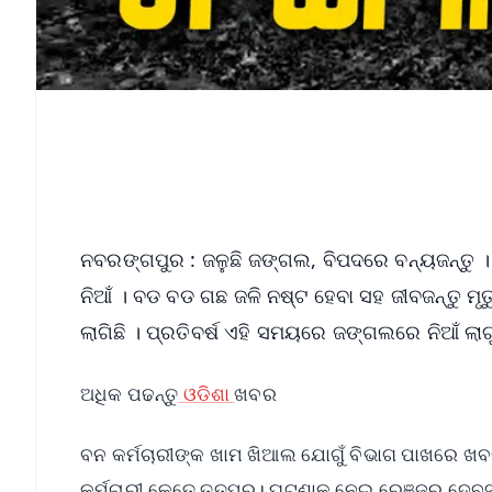
ନବରଙ୍ଗପୁର : ଜଳୁଛି ଜଙ୍ଗଲ, ବିପଦରେ ବନ୍ୟଜନ୍ତୁ
ନିଆଁ । ବଡ ବଡ ଗଛ ଜଳି ନଷ୍ଟ ହେବା ସହ ଜୀବଜନ୍ତୁ ମୃ
ଲାଗିଛି । ପ୍ରତିବର୍ଷ ଏହି ସମୟରେ ଜଙ୍ଗଲରେ ନିଆଁ ଲ
ଅଧିକ ପଢନ୍ତୁ
ଓଡିଶା
ଖବର
ବନ କର୍ମଚାରୀଙ୍କ ଖାମ ଖିଆଲ ଯୋଗୁଁ ବିଭାଗ ପାଖରେ ଖ
କର୍ମଚାରୀ କେତେ ତତ୍ପର। ଘଟଣାକୁ ନେଇ ରେଞ୍ଜର ଦେବସ୍ମି