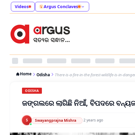
Videos
Argus Conclaves
Home
Odisha
There-is-a-fire-in-the-forest-wildlife-is-in-dange
ODISHA
ଜଙ୍ଗଲରେ ଲାଗିଛି ନିଆଁ, ବିପଦରେ ବନ୍ୟଜନ
S
·
2 years ago
Swayangprajna Mishra