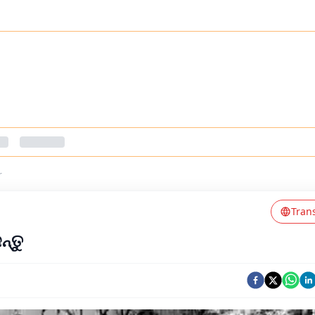
r
Tran
୍ତୁ