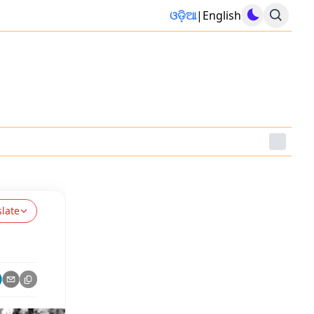
ଓଡ଼ିଆ
|
English
slate