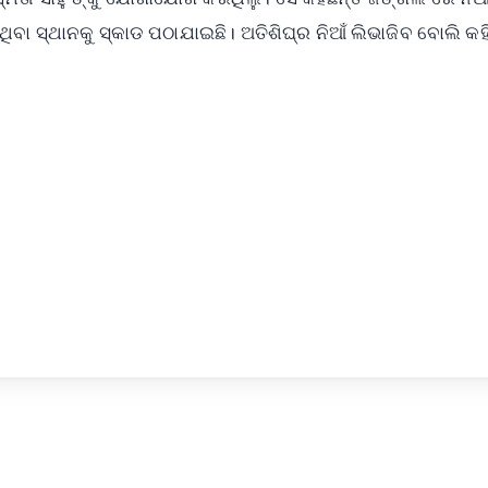
ବା ସ୍ଥାନକୁ ସ୍କାଡ ପଠାଯାଇଛି। ଅତିଶିଘ୍ର ନିଆଁ ଲିଭାଜିବ ବୋଲି କହି
✨
📺 Live TV and Breaking News
⭐
⭐
⭐
⭐
4.8 Rating
50K+ Download
OS - Scan QR