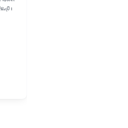
ଛନ୍ତି।
FREE
⭐
s