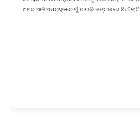
ଖବର ଆଜି ଅପରାହ୍ନରେ ମୁଁ ପାଇଲି ଜଙ୍ଗଲରେ ନିଆଁ ଲାଗିଥି
📱 Get Argus News App
📰 60 Word News
🎬 Argus Podcast
🔔 Free Notification Alerts
Download Free:
Android - Scan QR
i