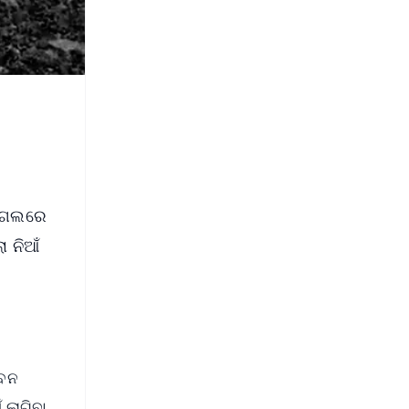
ଙ୍ଗଲରେ
ା ନିଆଁ
 ବନ
 ଲାଗିବା