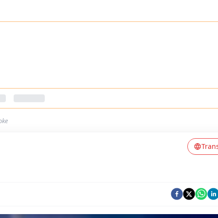
oke
Tran