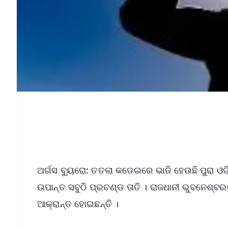
ଅର୍ଗସ ବ୍ୟୁରୋ: ତତଲା କଡେଇରେ ଭାଜି ହେଉଛି ପୁରା 
ଉପାନ୍ତ ସବୁଠି ପ୍ରଚଣ୍ଡ ତାତି । ରାଜଧାନୀ ଭୁବନେଶ୍
ଆକ୍ରାନ୍ତ ହୋଇଛନ୍ତି ।