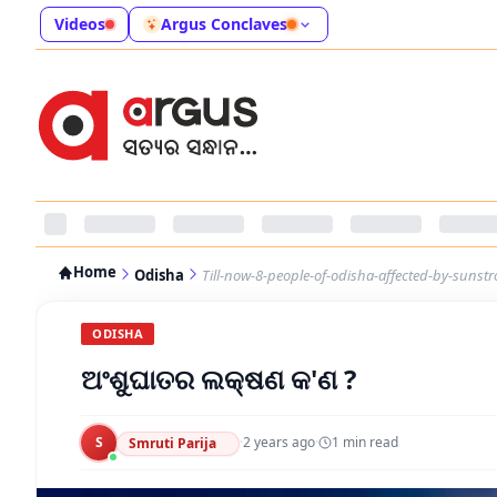
Videos
Argus Conclaves
Home
Odisha
Till-now-8-people-of-odisha-affected-by-sunstr
ODISHA
ଅଂଶୁଘାତର ଲକ୍ଷଣ କ'ଣ ?
S
·
2 years ago
·
1
min read
Smruti Parija