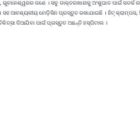
ୁବନେଶ୍ୱରର ଜଣେ । ସବୁ ଡାକ୍ତରଖାନାକୁ ଅଂଶୁଘାତ ପାଇଁ ସତର୍କ ରହ
ା ସହ ଆବଶ୍ୟକୀୟ ମେଡ଼ିସିନ ପ୍ରସ୍ତୁତ ରଖାଯାଇଛି । ହିଟ୍ କ୍ରାମ୍ପସ, ହ
କିତ୍ସା ଦିଆଯିବା ପାଇଁ ପ୍ରସ୍ତୁତ ଅଛନ୍ତି ହସ୍ପିଟାଲ ।
✨
📺 Live TV and Breaking News
⭐
⭐
⭐
⭐