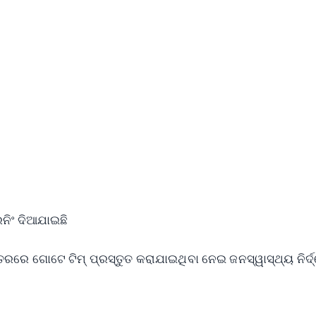
4.8 Rating
50K+ Download
OS - Scan QR
ରେନିଂ ଦିଆଯାଇଛି
ସ୍ତରରେ ଗୋଟେ ଟିମ୍ ପ୍ରସ୍ତୁତ କରାଯାଇଥିବା ନେଇ ଜନସ୍ୱାସ୍ଥ୍ୟ ନିର୍