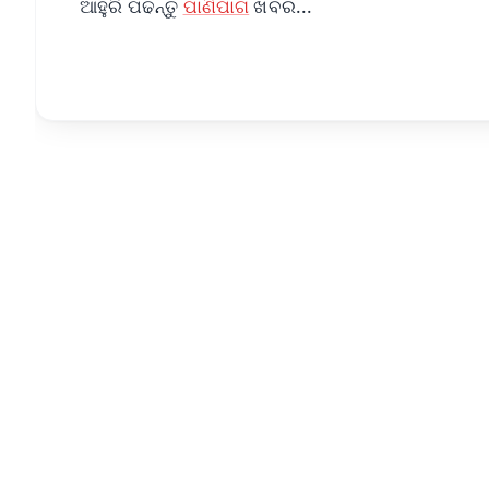
ଆହୁରି ପଢନ୍ତୁ
ପାଣିପାଗ
ଖବର...