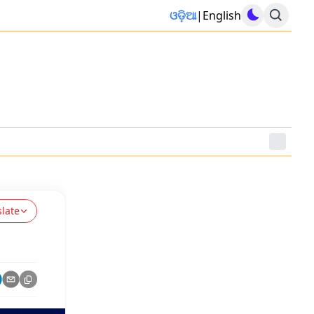
ଓଡ଼ିଆ
|
English
slate