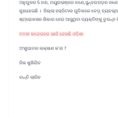
ଅନୁଗୁଳର 5 ଜଣ, ମୟୁରଭଞ୍ଜର ଜଣେ,ସୁନ୍ଦରଗଡ଼ର ଜଣେ, ଭ
କୁହାଯାଇଛି । ଜିଲ୍ଲା ହସ୍ପିଟାଲ ଗୁଡିକରେ ବେଡ଼୍ ବ୍ୟବସ୍ଥ
ଷ୍ଟ୍ରୋକସର ଶିକାର ହେଇ ଆସୁଥିବା ବ୍ୟକ୍ତିଙ୍କୁ ତୁରନ୍ତ ଚି
ତତଲା କଡ଼େଇରେ ଭାଜି ହେଉଛି ଓଡ଼ିଶା
ଅଂଶୁଘାତର ଲକ୍ଷଣ କ'ଣ ?
ଜିଭ ଶୁଖିଯିବ
ବାନ୍ତି ଲାଗିବ
📱 Get Argus News App
📰 60 Word News
🎬 Argus Podcast