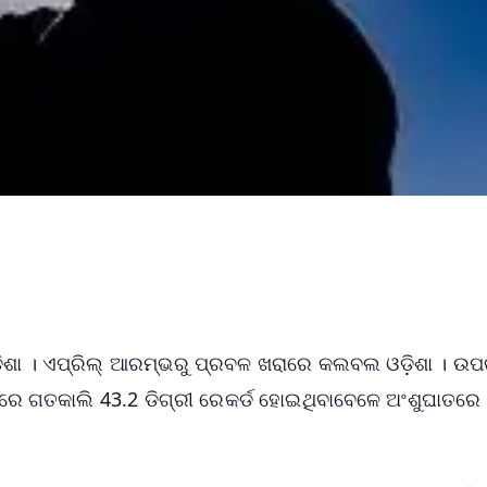
ଓଡିଶା । ଏପ୍ରିଲ୍ ଆରମ୍ଭରୁ ପ୍ରବଳ ଖରାରେ କଲବଲ ଓଡ଼ିଶା । ଉପ
ବରରେ ଗତକାଲି 43.2 ଡିଗ୍ରୀ ରେକର୍ଡ ହୋଇଥିବାବେଳେ ଅଂଶୁଘାତରେ