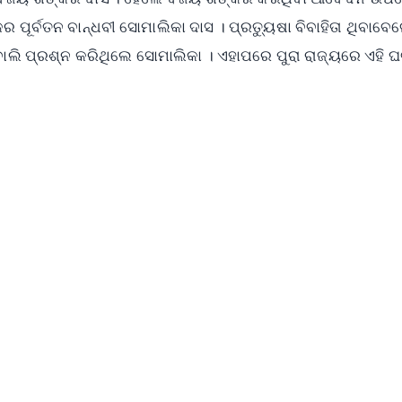
ପୂର୍ବତନ ବାନ୍ଧବୀ ସୋମାଲିକା ଦାସ । ପ୍ରତ୍ୟୁଷା ବିବାହିତା ଥିବାବେ
 ବୋଲି ପ୍ରଶ୍ନ କରିଥିଲେ ସୋମାଲିକା । ଏହାପରେ ପୁରା ରାଜ୍ୟରେ ଏହି 
✨
📺 Live TV and Breaking News
⭐
⭐
⭐
⭐
4.8 Rating
50K+ Download
OS - Scan QR