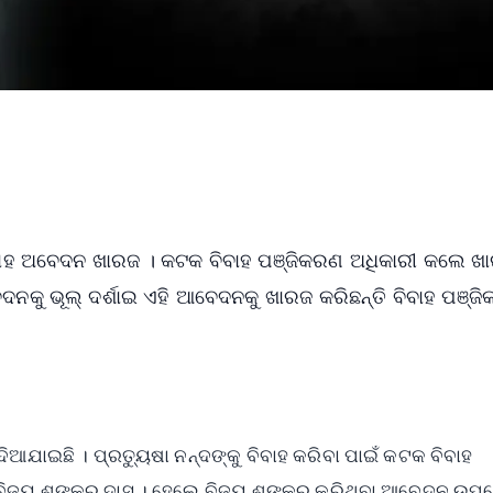
ିବାହ ଅବେଦନ ଖାରଜ । କଟକ ବିବାହ ପଞ୍ଜିକରଣ ଅଧିକାରୀ କଲେ ଖ
ବେଦନକୁ ଭୂଲ୍ ଦର୍ଶାଇ ଏହି ଆବେଦନକୁ ଖାରଜ କରିଛନ୍ତି ବିବାହ ପଞ୍ଜ
ଦିଆଯାଇଛି । ପ୍ରତ୍ୟୁଷା ନନ୍ଦଙ୍କୁ ବିବାହ କରିବା ପାଇଁ କଟକ ବିବାହ
ବିଜୟ ଶଙ୍କର ଦାସ । ହେଲେ ବିଜୟ ଶଙ୍କର କରିଥିବା ଆବେଦନ ଉପ