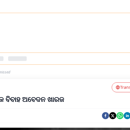
smissed
Tran
୍କ ବିବାହ ଅବେଦନ ଖାରଜ