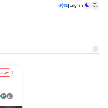
ଓଡ଼ିଆ
|
English
slate