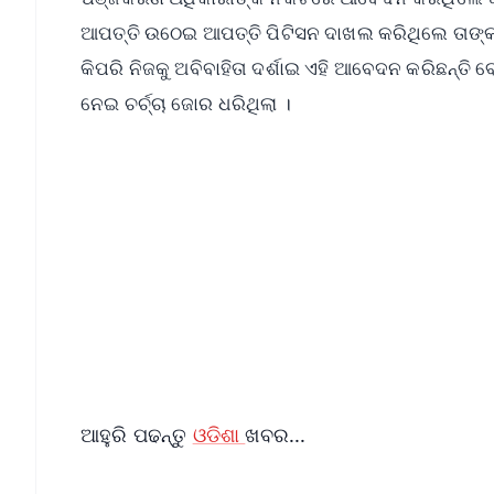
ଆପତ୍ତି ଉଠେଇ ଆପତ୍ତି ପିଟିସନ ଦାଖଲ କରିଥିଲେ ତାଙ୍କର 
କିପରି ନିଜକୁ ଅବିବାହିତା ଦର୍ଶାଇ ଏହି ଆବେଦନ କରିଛନ୍ତି
ନେଇ ଚର୍ଚ୍ଚା ଜୋର ଧରିଥିଲା ।
📱 Get Argus News App
📰 60 Word News
🎬 Argus Podcast
🔔 Free Notification Alerts
Download Free:
Android - Scan QR
i
ଆହୁରି ପଢନ୍ତୁ
ଓଡିଶା
ଖବର...