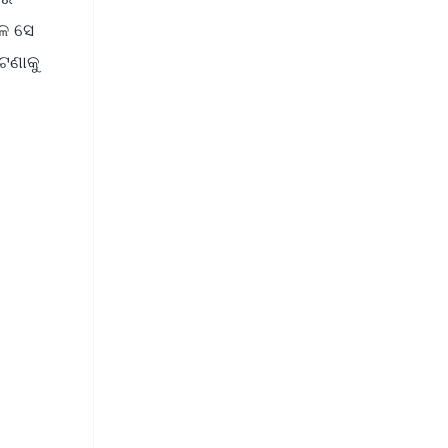
ଳେ ସେ
ଘଟଣାକୁ
FREE
⭐
s