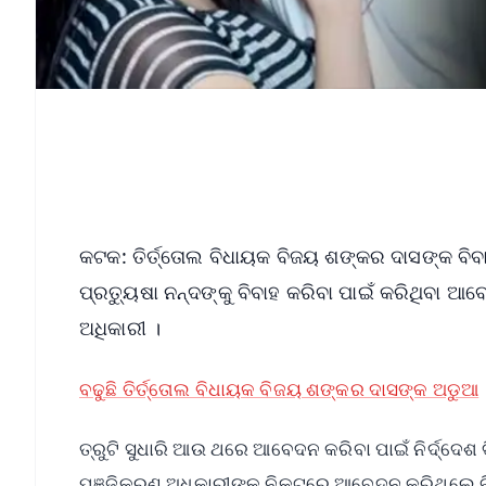
କଟକ: ତିର୍ତ୍ତୋଲ ବିଧାୟକ ବିଜୟ ଶଙ୍କର ଦାସଙ୍କ ବ
ପ୍ରତ୍ୟୁଷା ନନ୍ଦଙ୍କୁ ବିବାହ କରିବା ପାଇଁ କରିଥିବା ଆ
ଅଧିକାରୀ ।
ବଢୁଛି ତିର୍ତ୍ତୋଲ ବିଧାୟକ ବିଜୟ ଶଙ୍କର ଦାସଙ୍କ ଅଡୁଆ
ତ୍ରୁଟି ସୁଧାରି ଆଉ ଥରେ ଆବେଦନ କରିବା ପାଇଁ ନିର୍ଦ୍ଦେଶ 
ପଞ୍ଜିକରଣ ଅଧିକାରୀଙ୍କ ନିକଟରେ ଆବେଦନ କରିଥିଲେ 