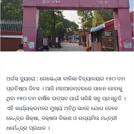
ଅର୍ଗସ ବ୍ୟୁରୋ : ରେଭେନ୍ସା ବାଳିକା ବିଦ୍ୟାଳୟର ୧୫୦ ତମ
ପ୍ରତିଷ୍ଠା ଦିବସ । ଆଜି ମହାଆଡମ୍ବରରେ ପାଳନ ହେବାକୁ
ଥିବା ୧୫୦ ତମ ବାର୍ଷିକ ଉତ୍ସବ ପାଇଁ ସରିଛି ସବୁ ପ୍ରସ୍ତୁତି ।
ଏହି କାର୍ଯ୍ୟକ୍ରମରେ ମୁଖ୍ୟ ଅତିଥି ଭାବେ ଯୋଗ ଦେବେ
କେନ୍ଦ୍ର ଶିକ୍ଷା, ଦକ୍ଷତା ବିକାଶ ଓ ଉଦ୍ୟମିତା ମନ୍ତ୍ରୀ
ଧର୍ମେନ୍ଦ୍ର ପ୍ରଧାନ ।