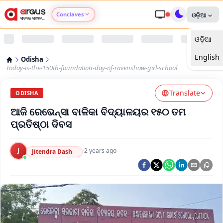
Conclaves
ଓଡ଼ିଆ
ଓଡ଼ିଆ
Argus Agri Vikas
English
Odisha
Argus Nari Shakti
Today-is-the-150th-foundation-day-of-ravenshaw-girl-school
Translate
Argus Education Next
ODISHA
ଆଜି ରେଭେନ୍ସା ବାଳିକା ବିଦ୍ୟାଳୟର ୧୫୦ ତମ
Argus Health Connect
ପ୍ରତିଷ୍ଠା ଦିବସ
Argus Swaad Odisha
J
·
2 years ago
Jitendra Dash
Argus Chalo Dekhein Apna Desh