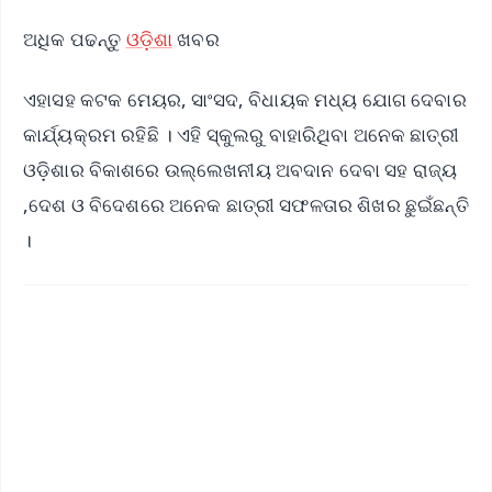
ଅଧିକ ପଢନ୍ତୁ
ଓଡ଼ିଶା
ଖବର
ଏହାସହ କଟକ ମେୟର, ସାଂସଦ, ବିଧାୟକ ମଧ୍ୟ ଯୋଗ ଦେବାର
କାର୍ଯ୍ୟକ୍ରମ ରହିଛି । ଏହି ସ୍କୁଲରୁ ବାହାରିଥିବା ଅନେକ ଛାତ୍ରୀ
ଓଡ଼ିଶାର ବିକାଶରେ ଉଲ୍ଲେଖନୀୟ ଅବଦାନ ଦେବା ସହ ରାଜ୍ୟ
,ଦେଶ ଓ ବିଦେଶରେ ଅନେକ ଛାତ୍ରୀ ସଫଳତାର ଶିଖର ଛୁଇଁଛନ୍ତି
।