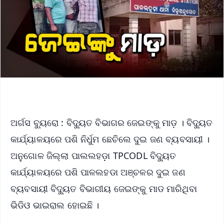
ଅର୍ଗସ ବ୍ୟୁରୋ : ବିଦ୍ୟୁତ ବିଭାଗର ଜେଇଙ୍କୁ ମାଡ଼ । ବିଦ୍ୟୁତ
କାର୍ଯ୍ୟାଳୟରେ ପଶି ନିର୍ଧୁମ ଛେଚିଲେ ଦୁଇ ଜଣ ବ୍ୟବସାୟୀ ।
ଅନୁଗୋଳ ଜିଲ୍ଲା ପାଲଲହଡ଼ା TPCODL ବିଦ୍ୟୁତ
କାର୍ଯ୍ୟାଳୟରେ ପଶି ପାଳଲହଡା ଅଞ୍ଚଳର ଦୁଇ ଜଣ
ବ୍ୟବସାୟୀ ବିଦ୍ୟୁତ ବିଭାଗୀୟ ଜେଇଙ୍କୁ ମାଡ ମାରିଥିବା
ଭିଡିଓ ଭାଇରାଲ ହୋଇଛି ।