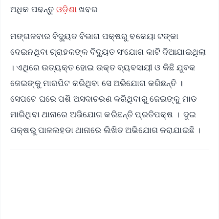
ଅଧିକ ପଢନ୍ତୁ
ଓଡ଼ିଶା
ଖବର
ମଙ୍ଗଳବାର ବିଦ୍ୟୁତ ବିଭାଗ ପକ୍ଷରୁ ବକେୟା ଟଙ୍କା
ଦେଇନଥିବା ଗ୍ରାହକଙ୍କ ବିଦ୍ୟୁତ ସଂଯୋଗ କାଟି ଦିଆଯାଇଥିଲା
। ଏଥିରେ ଉତ୍ୟକ୍ତ ହୋଇ ଉକ୍ତ ବ୍ୟବସାୟୀ ଓ କିଛି ଯୁବକ
ଜେଇଙ୍କୁ ମାରପିଟ କରିଥିବା ସେ ଅଭିଯୋଗ କରିଛନ୍ତି ।
ସେପଟେ ଘରେ ପଶି ଅସଦାଚରଣ କରିଥିବାରୁ ଜେଇଙ୍କୁ ମାଡ
ମାରିଥିବା ଥାନାରେ ଅଭିଯୋଗ କରିଛନ୍ତି ପ୍ରତିପକ୍ଷ । ଦୁଇ
ପକ୍ଷରୁ ପାଳଲହଡା ଥାନାରେ ଲିଖିତ ଅଭିଯୋଗ କରାଯାଇଛି ।