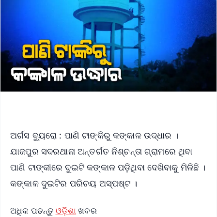
ଅର୍ଗସ ବ୍ୟୁରୋ : ପାଣି ଟାଙ୍କିରୁ କଙ୍କାଳ ଉଦ୍ଧାର ।
ଯାଜପୁର ସଦରଥାନା ଅନ୍ତର୍ଗତ ନିଶ୍ଚନ୍ତା ଗ୍ରାମରେ ଥିବା
ପାଣି ଟାଙ୍କୀରେ ଦୁଇଟି କଙ୍କାଳ ପଡ଼ିଥିବା ଦେଖିବାକୁ ମିଳିଛି ।
କଙ୍କାଳ ଦୁଇଟିର ପରିଚୟ ଅସ୍ପଷ୍ଟ ।
ଅଧିକ ପଢନ୍ତୁ
ଓଡ଼ିଶା
ଖବର