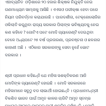
ଏହାବ୍ୟତିତ ଓଡ଼ିଶାରେ ୨୦ ହଜାର ଶିକ୍ଷକ ନିଯୁକ୍ତି ନେଇ
ଗଣମାଧ୍ୟମ ସାମ୍ନାକୁ ଆସିଛି । ଏଏସଓ ପରୀକ୍ଷା ହେବା ପରେ
ନିୟମ ପରିବର୍ତ୍ତନ କରାଯାଉଛି । ପାରଦର୍ଶୀତା, ଟେକ୍ନୋଲୋଜିର
ଓକିଲାତି କରୁଥିବା ରାଜ୍ୟ ସରକାର ପିଲାଙ୍କ ଭବିଷ୍ୟତକୁ ନେଇ
କଣ କହିବେ ? ଗୋଟିଏ ପଟେ ମୋଦି ଗ୍ୟାରେଣ୍ଟି ଦେଇଥିବା
ବେଳେ ଅନ୍ୟପଟେ ୨୫ ବର୍ଷ ପ୍ରତାରଣା, ପ୍ରବଞ୍ଚନା ଓ ଛଳନାର
କାହାଣୀ ଅଛି । ଏଠିକାର ସରକାରଙ୍କୁ ସେବା ନୁହେଁ ଭୋଟ
ଦରକାର ।
ଶ୍ରୀ ପ୍ରଧାନ କହିଛନ୍ତି ଯେ ମହିଳା ସଶକ୍ତିକରଣ ଆଜି
ମୋଦିଙ୍କ ଗ୍ୟାରେଣ୍ଟି ହୋଇଛି । ମୋଦି ସରକାରରେ
ମହିଳାମାନେ ସବୁଠୁ ବଡ ଲାଭାର୍ଥୀ ହୋଇଛନ୍ତି । ପ୍ରଧାନମନ୍ତ୍ରୀ
ବିକଶିତ ଭାରତ ପାଇଁ ଅମୃତ କାଳର ଚାରିଟି ଅମୃତ ସ୍ତମ୍ଭ
ମଧ୍ୟରୁ ଆଗରେ ଭାରତର ନାରୀ ଶକ୍ତିକୁ ରଖିଛନ୍ତି । ମୋଦି