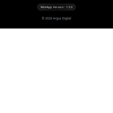
WebApp Version : 1.3.0
©
2026
Argus Digital