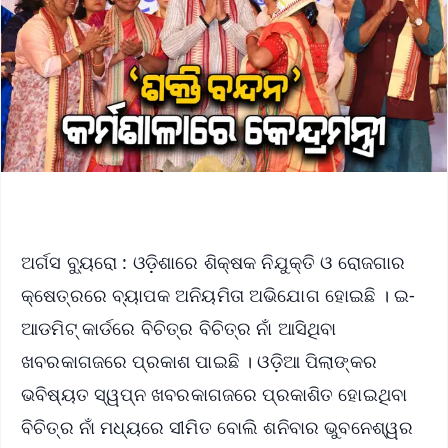
ଅର୍ଗସ ବ୍ୟୁରୋ : ଓଡ଼ିଶାରେ ଶିକ୍ଷକ ନିଯୁକ୍ତି ଓ ରୋଜଗାର
କ୍ଷେତ୍ରରେ ବ୍ୟାପକ ଅନିୟମିତା ଅଭିଯୋଗ ହୋଇଛି । ଇ-
ଆଡମିଟ୍ କାର୍ଡରେ ବିଚିତ୍ର ବିଚିତ୍ର ନାଁ ଆସିଥିବା
ଖବରକାଗଜରେ ପ୍ରକାଶ ପାଇଛି । ଓଡ଼ିଆ ପିଲାଙ୍କର
ଭବିଷ୍ୟତ ସ୍ୱପ୍ନ ଖବରକାଗଜରେ ପ୍ରକାଶିତ ହୋଇଥିବା
ବିଚିତ୍ର ନାଁ ମଧ୍ୟରେ ସୀମିତ ବୋଲି ଶନିବାର ଭୁବନେଶ୍ୱର