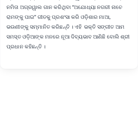
ନମିତା ଅଗ୍ରୱାଲ ଗାନ କରିଥିବା “ଅଯୋଧ୍ୟା ନଗରୀ ନାଚେ
ରାମଙ୍କୁ ପାଇ” ଗୀତକୁ ପ୍ରଶଂସା କରି ଓଡ଼ିଶାର ମାଆ,
ଭଉଣୀଙ୍କୁ ସମ୍ମାନିତ କରିଛନ୍ତି । ଏହି ଭକ୍ତି ସଙ୍ଗୀତ ଆମ
ସମସ୍ତ ଓଡ଼ିଆଙ୍କ ମନରେ ନୂଆ ଦିବ୍ୟଭାବ ଆଣିଛି ବୋଲି ଶ୍ରୀ
ପ୍ରଧାନ କହିଛନ୍ତି ।