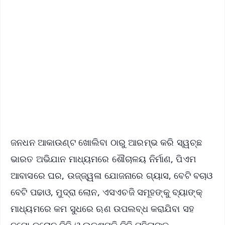
✨
📱 Get Argus News App
📰 60 Word News
🎬 Argus Podcast
📺 Live TV and Breaking News
🔔 Free Notification Alerts
Download Free:
Android - Scan QR
iOS - Scan QR
ଜନଧନ ଆକାଉଣ୍ଟ ଖୋଲିବା ଠାରୁ ଆରମ୍ଭ କରି ସ୍ୱଚ୍ଛ
ଭାରତ ଅଭିଯାନ ମାଧ୍ୟମରେ ଶୌଚାଳୟ ନିର୍ମାଣ, ପିଏମ
ଆବାସରେ ଘର, ଉଜ୍ଜ୍ୱଳା ଯୋଜନାରେ ଗ୍ୟାସ, ବେଟି ବଚାଓ
ବେଟି ପଢାଓ, ମୁଦ୍ରା ଲୋନ, ଏସଏଚଜି ସମୂହଙ୍କୁ ବ୍ୟାଙ୍କ୍
ମାଧ୍ୟମରେ କମ ସୁଧରେ ଋଣ ଉପଲବ୍ଧ କରାଯିବା ସହ