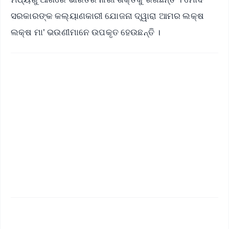
ସରକାରଙ୍କ କଲ୍ୟାଣକାରୀ ଯୋଜନା ଦ୍ୱାରା ଆମର ଲକ୍ଷ
ଲକ୍ଷ ମା' ଭଉଣୀମାନେ ଉପକୃତ ହେଉଛନ୍ତି ।