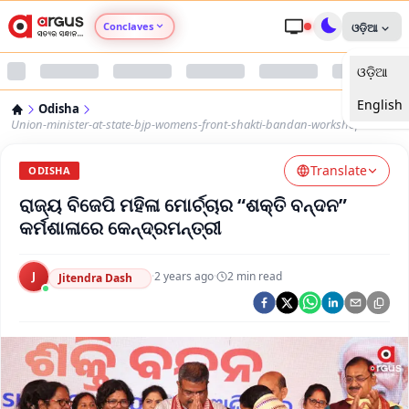
Conclaves
ଓଡ଼ିଆ
ଓଡ଼ିଆ
Argus Agri Vikas
English
Odisha
Argus Nari Shakti
Union-minister-at-state-bjp-womens-front-shakti-bandan-workshop
Translate
Argus Education Next
ODISHA
ରାଜ୍ୟ ବିଜେପି ମହିଳା ମୋର୍ଚ୍ଚାର “ଶକ୍ତି ବନ୍ଦନ”
Argus Health Connect
କର୍ମଶାଳାରେ କେନ୍ଦ୍ରମନ୍ତ୍ରୀ
Argus Swaad Odisha
J
·
2 years ago
·
2
min read
Jitendra Dash
Argus Chalo Dekhein Apna Desh