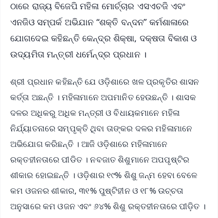
ଠାରେ ରାଜ୍ୟ ବିଜେପି ମହିଳା ମୋର୍ଚ୍ଚାର ଏସଏଚଜି ଏବଂ
ଏନଜିଓ ସମ୍ପର୍କ ଅଭିଯାନ “ଶକ୍ତି ବନ୍ଦନ” କର୍ମଶାଳାରେ
ଯୋଗଦେଇ କହିଛନ୍ତି କେନ୍ଦ୍ର ଶିକ୍ଷା, ଦକ୍ଷତା ବିକାଶ ଓ
ଉଦ୍ୟମିତା ମନ୍ତ୍ରୀ ଧର୍ମେନ୍ଦ୍ର ପ୍ରଧାନ ।
ଶ୍ରୀ ପ୍ରଧାନ କହିଛନ୍ତି ଯେ ଓଡ଼ିଶାରେ ଖଳ ପ୍ରକୃତିର ଶାସନ
କର୍ତ୍ତା ଅଛନ୍ତି । ମହିଳାମାନେ ଅପମାନିତ ହେଉଛନ୍ତି । ଶାସକ
ଦଳର ଅଧିକରୁ ଅଧିକ ମନ୍ତ୍ରୀ ଓ ବିଧାୟକମାନେ ମହିଳା
ନିର୍ଯ୍ୟାତନାରେ ସମ୍ପୃକ୍ତି ଥିବା ତାଙ୍କର ଦଳର ମହିଳାମାନେ
ଅଭିଯୋଗ କରିଛନ୍ତି । ଆଜି ଓଡ଼ିଶାରେ ମହିଳାମାନେ
ରକ୍ତହୀନତାରେ ପୀଡିତ । ନବଜାତ ଶିଶୁମାନେ ଅପପୃଷ୍ଟିର
ଶୀକାର ହୋଇଛନ୍ତି । ଓଡ଼ିଶାର ୧୯% ଶିଶୁ ଜନ୍ମ ହେବା ବେଳେ
କମ ଓଜନର ଶୀକାର, ୩୧% ପୁଷ୍ଟିହୀନ ଓ ୧୮% ଉଚ୍ଚତା
ଅନୁସାରେ କମ ଓଜନ ଏବଂ ୬୪% ଶିଶୁ ରକ୍ତହୀନତାରେ ପୀଡ଼ିତ ।