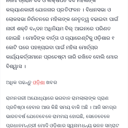
ନମୋ ଡ୍ରୋନ ଦିଦି ଓ ଲକ୍ଷପତି ଦିଦି ମହିଳାଙ୍କ
କଲ୍ୟାଣକାରୀ ଯୋଜନାର ପ୍ରତିଫଳନ । ବିଧାନସଭା ଓ
ଲୋକସଭା ନିର୍ବାଚନରେ ମହିଳାଙ୍କ ନେତୃତ୍ୱ ବଢାଇବା ପାଇଁ
ନାରୀ ଶକ୍ତି ବନ୍ଦନ ଅଧିନିୟମ ବିଲ୍ ଆଇନରେ ପରିଣତ
ହୋଇଛି । ମୋଦିଙ୍କ ବାର୍ତ୍ତା ଓ ଗ୍ୟାରେଣ୍ଟିକୁ ଓଡ଼ିଶାର ୧
କୋଟି ଘରେ ପହଞ୍ଚାଇବା ପାଇଁ ମହିଳା ମୋର୍ଚ୍ଚାର
କାର୍ଯ୍ୟକର୍ତ୍ତାମାନେ ପ୍ରଚେଷ୍ଟା ଜାରି ରଖିବେ ବୋଲି ମୋର
ବିଶ୍ୱାସ ।
ଅଧିକ ପଢନ୍ତୁ
ଓଡ଼ିଶା
ଖବର
ରାମନଗରୀ ଅଯୋଧ୍ୟାରେ ଭଗବାନ ରାମଲାଲାଙ୍କ ପ୍ରାଣ
ପ୍ରତିଷ୍ଠା ହେବାର ଆଉ କିଛି ସମୟ ବାକି ଅଛି । ଆଜି ସମଗ୍ର
ଭାରତବର୍ଷ ଯେତେବେଳେ ରାମମୟ ହୋଇଛି, ସେତେବେଳେ
ପ୍ରଧାନମନ୍ତ୍ରୀ ମୋଦି ଓଡ଼ିଶାର ସ୍ୱନାମଧନ୍ୟ ଭଜନ ସମ୍ରାଟ