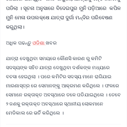
ପଡିଲା । ସୂଚନା ଅନୁସାରେ ବିଦେଇପୁର ମୁନି ପଡ଼ିଆରେ କପିଳ
ମୁନି ମେଳା ଉପଲକ୍ଷେ ଯାତ୍ରା ଦୁର୍ଗା ମନ୍ଦିର ପରିବେଷଣ
କରୁଥିଲା।
ଅଧିକ ପଢନ୍ତୁ
ଓଡିଶା
ଖବର
ଯାତ୍ରା ଦେଖୁଥିବା ସମୟରେ କୌଣସି କାରଣ ରୁ କମିଟି
ସଦସ୍ୟଙ୍କ ସହିତ ଯାତ୍ରା ଦେଖୁଥିବା ଦର୍ଶକଙ୍କ ମଧ୍ୟରେ
ବଚସା ହେଇଥିଲା । ପରେ କମିଟିର ସଦସ୍ୟ ମାନେ ରାଗିଯାଇ
ମାରଣାସ୍ତ୍ର ରେ ସେମାନଙ୍କୁ ଆକ୍ରମଣ କରିଥିଲେ । ଫଳରେ
ସେମାନେ ରକ୍ତାକ୍ତ ଅବସ୍ଥାରେ ତଳେ ପଡିଯାଇଥିଲେ । ତେବେ
୨ ଜଣକୁ ରକ୍ତାକ୍ତ ଅବସ୍ଥାରେ ସ୍ଥାନୀୟ ଲୋକମାନେ
ମେଡିକାଲ ରେ ଭର୍ତି କରିଥିଲେ ।