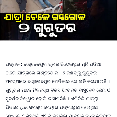
ଭଦ୍ରକ : ବାସୁଦେବପୁର ବ୍ଲକ ବିଦେଇପୁର ମୁନି ପଡିଆ
ଠାରେ ଯାତ୍ରାରେ ଗଣ୍ଡଗୋଳ । ୨ ଜଣଙ୍କୁ ଗୁରୁତର
ଅବସ୍ଥାରେ ବାସୁଦେବପୁର ମେଡିକାଲ ରେ ଭର୍ତି କରାଯାଇଛି ।
ଗୁରୁତର ମାନେ ନିକଟସ୍ଥ ବିରସ ଅଂଚଳର ବାସୁଦେବ ଜେନା ଓ
ସୁଦର୍ଶନ ବିଶ୍ୱାଳ ବୋଲି ଜଣାପଡିଛି । ଏମିତିକି ଯାତ୍ରା
ଭିତରେ ଥିବା ସମସ୍ତ ଚେୟାର ଭଙ୍ଗାରୁଜା ହେଇଥିଲା ।
ଶେଷରେ ପରିସ୍ଥିତି ଏମିତି ଉପୁଜିଲା ଯାତ୍ରାକୁ ବନ୍ଦ କରିବାକୁ