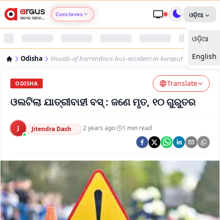
Conclaves
ଓଡ଼ିଆ
ଓଡ଼ିଆ
Argus Agri Vikas
English
Odisha
Visuals-of-horrendous-bus-accident-in-koraput
Argus Nari Shakti
Translate
ODISHA
Argus Education Next
ଓଲଟିଲା ଯାତ୍ରୀବାହୀ ବସ୍‌ : ଜଣେ ମୃତ, ୧୦ ଗୁରୁତର
Argus Health Connect
J
·
2 years ago
·
1
min read
Jitendra Dash
Argus Swaad Odisha
Argus Chalo Dekhein Apna Desh