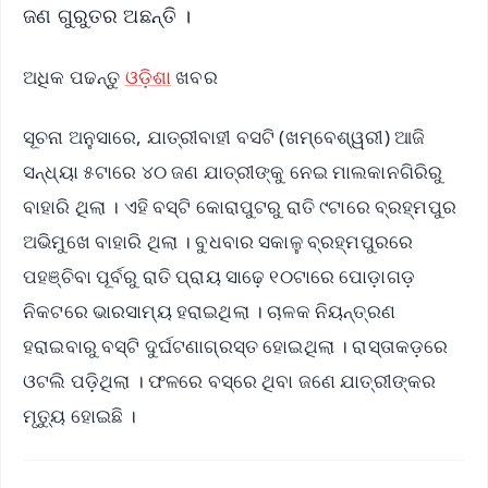
ଜଣ ଗୁରୁତର ଅଛନ୍ତି ।
ଅଧିକ ପଢନ୍ତୁ
ଓଡ଼ିଶା
ଖବର
ସୂଚନା ଅନୁସାରେ, ଯାତ୍ରୀବାହୀ ବସଟି (ଖମ୍ବେଶ୍ୱରୀ) ଆଜି
ସନ୍ଧ୍ୟା ୫ଟାରେ ୪୦ ଜଣ ଯାତ୍ରୀଙ୍କୁ ନେଇ ମାଲକାନଗିରିରୁ
ବାହାରି ଥିଲା । ଏହି ବସ୍‌ଟି କୋରାପୁଟରୁ ରାତି ୯ଟାରେ ବ୍ରହ୍ମପୁର
ଅଭିମୁଖେ ବାହାରି ଥିଲା । ବୁଧବାର ସକାଳୁ ବ୍ରହ୍ମପୁରରେ
ପହଞ୍ଚିବା ପୂର୍ବରୁ ରାତି ପ୍ରାୟ ସାଢ଼େ ୧୦ଟାରେ ପୋଡ଼ାଗଡ଼
ନିକଟରେ ଭାରସାମ୍ୟ ହରାଇଥିଲା । ଚାଳକ ନିୟନ୍ତ୍ରଣ
ହରାଇବାରୁ ବସ୍‌ଟି ଦୁର୍ଘଟଣାଗ୍ରସ୍ତ ହୋଇଥିଲା । ରାସ୍ତାକଡ଼ରେ
ଓଟଲି ପଡ଼ିଥିଲା । ଫଳରେ ବସ୍‌ରେ ଥିବା ଜଣେ ଯାତ୍ରୀଙ୍କର
ମୃତ୍ୟୁ ହୋଇଛି ।