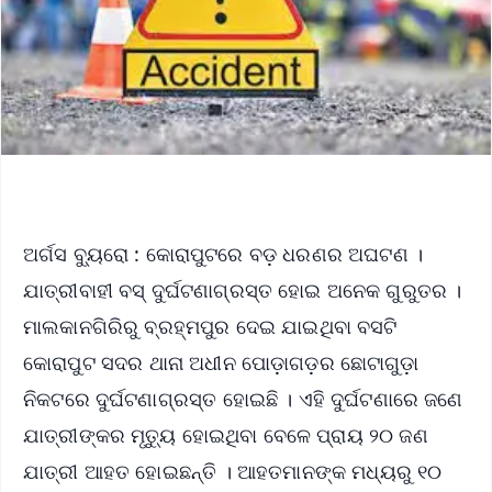
ଅର୍ଗସ ବ୍ୟୁରୋ : କୋରାପୁଟରେ ବଡ଼ ଧରଣର ଅଘଟଣ ।
ଯାତ୍ରୀବାହୀ ବସ୍‌ ଦୁର୍ଘଟଣାଗ୍ରସ୍ତ ହୋଇ ଅନେକ ଗୁରୁତର ।
ମାଲକାନଗିରିରୁ ବ୍ରହ୍ମପୁର ଦେଇ ଯାଇଥିବା ବସଟି
କୋରାପୁଟ ସଦର ଥାନା ଅଧୀନ ପୋଡ଼ାଗଡ଼ର ଛୋଟାଗୁଡ଼ା
ନିକଟରେ ଦୁର୍ଘଟଣାଗ୍ରସ୍ତ ହୋଇଛି । ଏହି ଦୁର୍ଘଟଣାରେ ଜଣେ
ଯାତ୍ରୀଙ୍କର ମୃତ୍ୟୁ ହୋଇଥିବା ବେଳେ ପ୍ରାୟ ୨୦ ଜଣ
ଯାତ୍ରୀ ଆହତ ହୋଇଛନ୍ତି । ଆହତମାନଙ୍କ ମଧ୍ୟରୁ ୧୦