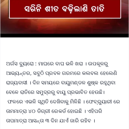
ଅର୍ଗସ ବ୍ୟୁରୋ : ମାଘରେ ବାଘ ଭଳି ଖରା । ଉପକୂଳରୁ
ଆଭ୍ୟନ୍ତର, ସବୁଠି ପ୍ରବଳ ଗରମରେ କଲବଲ ହେଲେଣି
ରାଜ୍ୟବାସୀ । ଦିନ ସମୟରେ ବାୟୁମଣ୍ଡଳ ଶୁଷ୍କ ରହୁଥିବା
ବେଳେ ରାତିରେ ସମୁଦ୍ରରୁ ବାୟୁ ପ୍ରଭାବିତ ହେଉଛି।
ଫଳରେ ଏଭଳି ସ୍ଥିତି ଦେଖିବାକୁ ମିଳିଛି । ଫେବ୍ରୁୟାରୀ ରେ
ତାମମାତ୍ରା ୪୦ ଡିଗ୍ରୀ ରେକର୍ଡ ହୋଇଛି । ଏହିପରି
ତାପମାତ୍ରା ଆସନ୍ତା ୩ ଦିନ ଯାଏଁ ଜାରି ରହିବ ।