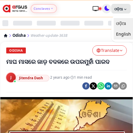
Conclaves
ଓଡ଼ିଆ
ଓଡ଼ିଆ
Argus Agri Vikas
English
Odisha
Weather-update-3638
Argus Nari Shakti
Translate
ODISHA
Argus Education Next
ମାଘ ମାସରେ ଜାଡ଼ ବଦଳରେ ଉପରମୁହାଁ ପାରଦ
Argus Health Connect
J
·
2 years ago
·
1
min read
Jitendra Dash
Argus Swaad Odisha
Argus Chalo Dekhein Apna Desh