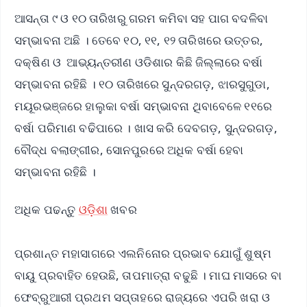
ଆସନ୍ତା ୯ ଓ ୧୦ ତାରିଖରୁ ଗରମ କମିବା ସହ ପାଗ ବଦଳିବା
ସମ୍ଭାବନା ଅଛି । ତେବେ ୧୦, ୧୧, ୧୨ ତାରିଖରେ ଉତ୍ତର,
ଦକ୍ଷିଣ ଓ ଆଭ୍ୟନ୍ତରୀଣ ଓଡିଶାର କିଛି ଜିଲ୍ଲାରେ ବର୍ଷା
ସମ୍ଭାବନା ରହିଛି । ୧୦ ତାରିଖରେ ସୁନ୍ଦରଗଡ଼, ଝାରସୁଗୁଡା,
ମୟୂରଭଞ୍ଜରେ ହାଲୁକା ବର୍ଷା ସମ୍ଭାବନା ଥିବାବେଳେ ୧୧ରେ
ବର୍ଷା ପରିମାଣ ବଢିପାରେ । ଖାସ କରି ଦେବଗଡ଼, ସୁନ୍ଦରଗଡ଼,
ବୌଦ୍ଧ ବଲାଙ୍ଗୀର, ସୋନପୁରରେ ଅଧିକ ବର୍ଷା ହେବା
ସମ୍ଭାବନା ରହିଛି ।
ଅଧିକ ପଢନ୍ତୁ
ଓଡ଼ିଶା
ଖବର
ପ୍ରଶାନ୍ତ ମହାସାଗରେ ଏଲନିନୋର ପ୍ରଭାବ ଯୋଗୁଁ ଶୁଷ୍ମ
ବାୟୁ ପ୍ରବାହିତ ହେଉଛି, ତାପମାତ୍ରା ବଢୁଛି । ମାଘ ମାସରେ ବା
ଫେବ୍ରୁଆରୀ ପ୍ରଥମ ସପ୍ତାହରେ ରାଜ୍ୟରେ ଏପରି ଖରା ଓ