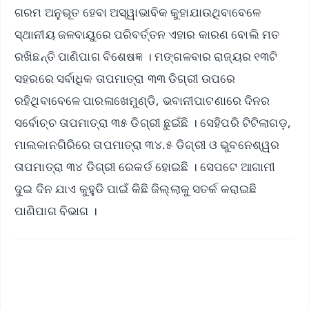
ଗରମ ଅନୁଭୂତ ହେବା ଅସ୍ୱାଭାବିକ କୁହାଯାଉଥିବାବେଳେ
ସ୍ଥାନୀୟ ଜଳବାୟୁରେ ପରିବର୍ତ୍ତନ ଏହାର କାରଣ ବୋଲି ମତ
ରଖିଛନ୍ତି ପାଣିପାଗ ବିଶେଷଜ୍ଞ । ମଙ୍ଗଳବାର ରାଜ୍ୟର ୧୩ଟି
ସହରରେ ସର୍ବାଧିକ ତାପମାତ୍ରା ୩୩ ଡିଗ୍ରୀ ଉପରେ
ରହିଥିବାବେଳେ ପାରଳାଖେମୁଣ୍ଡି, ଭବାନୀପାଟଣାରେ ଦିନର
ସର୍ବୋଚ୍ଚ ତାପମାତ୍ରା ୩୫ ଡିଗ୍ରୀ ଛୁଇଁଛି । ସେହିପରି ଟିଟିଲାଗଡ଼,
ମାଲକାନଗିରିରେ ତାପମାତ୍ରା ୩୪.୫ ଡିଗ୍ରୀ ଓ ଭୁବନେଶ୍ୱର
ତାପମାତ୍ରା ୩୪ ଡିଗ୍ରୀ ରେକର୍ଡ ହୋଇଛି । ସେପଟେ ଆଗାମୀ
ଦୁଇ ଦିନ ଯାଏ କୁହୁଡି ପାଇଁ କିଛି ଜିଲ୍ଲାକୁ ସତର୍କ କରାଇଛି
ପାଣିପାଗ ବିଭାଗ ।