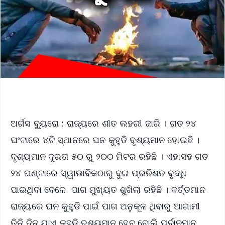
ଅର୍ଗସ ବ୍ୟୁରୋ : ରାଜ୍ୟରେ ଶୀତ ଲହରୀ ଜାରି । ଗତ ୨୪
ଘଂଟାରେ ୪ଟି ସ୍ଥାନରେ ଘନ କୁହୁଡି ଦୃଶ୍ୟମାନ ହୋଇଛି ।
ଦୃଶ୍ୟମାନ ଦୂରତା ୫୦ ରୁ ୨୦୦ ମିଟର ରହିଛି । ଏହାସହ ଗତ
୨୪ ଘଣ୍ଟାରେ ସ୍ୱାଭାବିକଠାରୁ ଦୁଇ ପ୍ରତିଶତ ବୃଦ୍ଧି
ପାଇଥିବା ବେଳେ ପାଗ ମୁଖ୍ୟତ ଶୁଖିଲା ରହିଛି । ବର୍ତ୍ତମାନ
ରାଜ୍ୟରେ ଘନ କୁହୁଡି ପାଇଁ ପାଗ ଅନୁକୂଳ ଥିବାରୁ ଆଗାମୀ
ତିନି ଦିନ ଯାଏ କୁହୁଡି ଦୃଶ୍ୟମାନ ହେବ ବୋଲି ପୂର୍ବାନୁମାନ