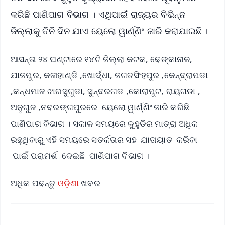
କରିଛି ପାଣିପାଗ ବିଭାଗ । ଏଥିପାଇଁ ରାଜ୍ୟର ବିଭିନ୍ନ
ଜିଲ୍ଲାକୁ ତିନି ଦିନ ଯାଏ ୟେଲୋ ୱାର୍ଣ୍ଣିଂ ଜାରି କରାଯାଇଛି ।
ଆସନ୍ତା ୨୪ ଘଣ୍ଟାରେ ୧୪ଟି ଜିଲ୍ଲା କଟକ, ଢେଙ୍କାନାଳ,
ଯାଜପୁର, କଳାହାଣ୍ଡି ,ଖୋର୍ଦ୍ଧା, ଜଗତସିଂହପୁର ,କେନ୍ଦ୍ରାପଡା
,କନ୍ଧମାଳ ଝାରସୁଗୁଡା, ସୁନ୍ଦରଗଡ ,କୋରାପୁଟ, ରାୟଗଡା ,
ଅନୁଗୁଳ ,ନବରଙ୍ଗପୁରରେ ୟେଲୋ ୱାର୍ଣ୍ଣିଂ ଜାରି କରିଛି
ପାଣିପାଗ ବିଭାଗ । ସକାଳ ସମୟରେ କୁହୁଡିର ମାତ୍ରା ଅଧିକ
ରହୁଥିବାରୁ ଏହି ସମୟରେ ସତର୍କତାର ସହ ଯାତାୟାତ କରିବା
ପାଇଁ ପରାମର୍ଶ ଦେଇଛି ପାଣିପାଗ ବିଭାଗ ।
ଅଧିକ ପଢନ୍ତୁ
ଓଡ଼ିଶା
ଖବର