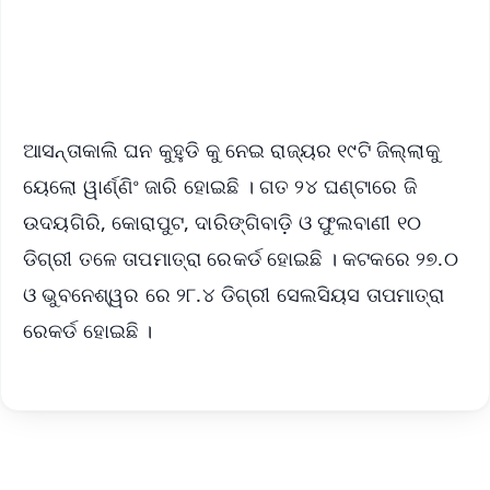
Android - Scan QR
iOS - Scan QR
ଆସନ୍ତାକାଲି ଘନ କୁହୁଡି କୁ ନେଇ ରାଜ୍ୟର ୧୯ଟି ଜିଲ୍ଲାକୁ
ୟେଲୋ ୱାର୍ଣ୍ଣିଂ ଜାରି ହୋଇଛି । ଗତ ୨୪ ଘଣ୍ଟାରେ ଜି
ଉଦୟଗିରି, କୋରାପୁଟ, ଦାରିଙ୍ଗିବାଡ଼ି ଓ ଫୁଲବାଣୀ ୧୦
ଡିଗ୍ରୀ ତଳେ ତାପମାତ୍ରା ରେକର୍ଡ ହୋଇଛି । କଟକରେ ୨୭.୦
ଓ ଭୁବନେଶ୍ୱର ରେ ୨୮.୪ ଡିଗ୍ରୀ ସେଲସିୟସ ତାପମାତ୍ରା
ରେକର୍ଡ ହୋଇଛି ।