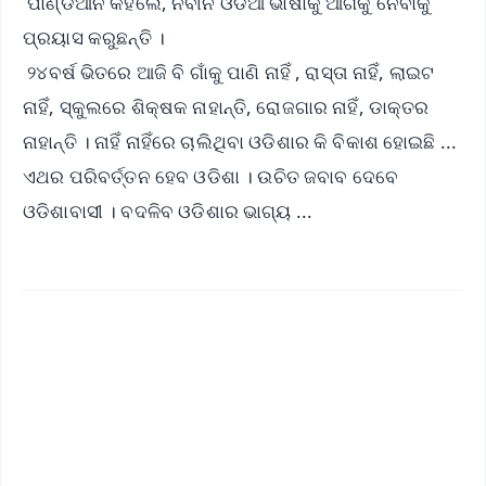
ପାଣ୍ଡିଆନ କହିଲେ, ନବୀନ ଓଡିଆ ଭାଷାକୁ ଆଗକୁ ନେବାକୁ
ପ୍ରୟାସ କରୁଛନ୍ତି ।
୨୪ବର୍ଷ ଭିତରେ ଆଜି ବି ଗାଁକୁ ପାଣି ନାହିଁ , ରାସ୍ତା ନାହିଁ, ଲାଇଟ
ନାହିଁ, ସ୍କୁଲରେ ଶିକ୍ଷକ ନାହାନ୍ତି, ରୋଜଗାର ନାହିଁ, ଡାକ୍ତର
ନାହାନ୍ତି । ନାହିଁ ନାହିଁରେ ଚାଲିଥିବା ଓଡିଶାର କି ବିକାଶ ହୋଇଛି ...
ଏଥର ପରିବର୍ତ୍ତନ ହେବ ଓଡିଶା । ଉଚିତ ଜବାବ ଦେବେ
ଓଡିଶାବାସୀ । ବଦଳିବ ଓଡିଶାର ଭାଗ୍ୟ ...