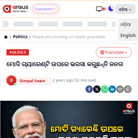
Conclaves
ଓଡ଼ିଆ
ଓଡ଼ିଆ
Argus Agri Vikas
English
Politics
People-are-counting-on-modis-guarantee
Argus Nari Shakti
Translate
POLITICS
Argus Education Next
ମୋଦି ଗ୍ୟାରେଣ୍ଟି ଉପରେ ଭରସା କରୁଛନ୍ତି ଜନତା
Argus Health Connect
D
·
2 years ago
·
2
min read
Dimpal Swain
Argus Swaad Odisha
Argus Chalo Dekhein Apna Desh