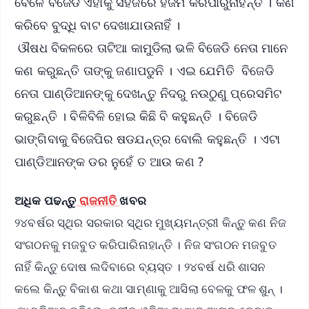
ବେଳେ ବିଜେଡି ଏହାକୁ ସହଜରେ ହଜମ କରିପାରୁନାହିଁନ୍ତି । କଣ
କରିବେ ବୁଦ୍ଧି ବାଟ ଦେଖାଯାଉନାହିଁ ।
ଔଷଧ ବିକଳରେ ତାଟିଆ କାମୁଡିଲା ଭଳି ବିଜେଡି ନେତା ମାନେ
କଣ କରୁଛନ୍ତି ତାଙ୍କୁ ଜଣାପଡୁନି । ଏଇ ଯେମିତି ବିଜେଡି
ନେତା ପାଣ୍ଡିଆନଙ୍କୁ ଦେଖନ୍ତୁ ନିଦରୁ ନଉଠୁଣୁ ପ୍ରେସମିଟ
କରୁଛନ୍ତି । ବିଳିବିଳି ହୋଇ କିଛି ବି କହୁଛନ୍ତି । ବିଜେଡି
ଭାଙ୍ଗିବାକୁ ବିଜେପିର ଷଡଯନ୍ତ୍ର ବୋଲି କହୁଛନ୍ତି । ଏଟା
ପାଣ୍ଡିଆନଙ୍କ ଡର ନୁହେଁ ତ ଆଉ କଣ ?
ଅଧିକ ପଢନ୍ତୁ
ରାଜନୀତି
ଖବର
୨୪ବର୍ଷର ସ୍ଥିର ସରକାର ସ୍ଥିର ମୁଖ୍ୟମନ୍ତ୍ରୀ କିନ୍ତୁ କଣ ନିଜ
ସଂଗଠନକୁ ମଜବୁତ କରିପାରିନାହାନ୍ତି । ନିଜ ସଂଗଠନ ମଜବୁତ
ନାହିଁ କିନ୍ତୁ ଦୋଷ ଲଦିବାରେ ବ୍ୟସ୍ତ । ୨୪ବର୍ଷ ଧରି ଶାସନ
କଲେ କିନ୍ତୁ ବିକାଶ କଥା ସାମ୍ଣାକୁ ଆସିଲା ବେଳକୁ ଫଳ ଶୁନ୍ ।