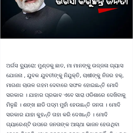
ଅର୍ଗସ ବ୍ୟୁରୋ: ମୁଣ୍ଡକୁ ଛାତ, ମା ମାନଙ୍କୁ ଉଜ୍ଜଳା ଗ୍ୟାସ
ଯୋଜନା , ଯୁବକ ଯୁବତୀଙ୍କୁ ନିଯୁକ୍ତି, ଚାଷୀଙ୍କୁ ନିଜର ହକ୍,
ମାଗଣା ଚାଉଳ ଗହମ ଦେବାରେ ସଫଳ ହୋଇଛନ୍ତି ମୋଦି
ସରକାର । ଯାହାର ପ୍ରଭାବ ଏବେ ସାରା ଓଡିଶାରେ ଦେଖିବାକୁ
ମିଳୁଛି । ଶଙ୍ଖ ଛାଡି ପଦ୍ମ ମୁହାଁ ହେଉଛନ୍ତି ଜନତା । ମୋଦି
ସରକାର ଯାହା କୁହନ୍ତି ତାହା କରି ଦେଖାନ୍ତି । ମୋଦି
ଗ୍ୟାରେଣ୍ଟି ଉପରେ ଜନତାଙ୍କ ଆସ୍ଥା ଭାଜନ ହେଉଥିବା