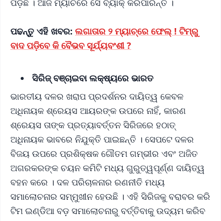
ପଡ଼ିଛି । ଆଜି ମ୍ୟାଚରେ ସେ ବ୍ୟାକ୍ କରିପାରନ୍ତି ।
ପଢନ୍ତୁ ଏହି ଖବର:
ଲଗାତାର ୨ ମ୍ୟାଚ୍‌ରେ ଫେଲ୍ ! ଟିମ୍‌ରୁ
ବାଦ ପଡ଼ିବେ କି ବୈଭବ ସୂର୍ଯ୍ୟବଂଶୀ ?
ସିରିଜ୍ ବଞ୍ଚାଇବା ଲକ୍ଷ୍ୟରେ ଭାରତ
ଭାରତୀୟ ଦଳର ଖରାପ ପ୍ରଦର୍ଶନର ଦାୟିତ୍ୱ କେବଳ
ଅଧିନାୟକ ଶ୍ରେୟସ ଆୟରଙ୍କ ଉପରେ ନାହିଁ, କାରଣ
ଶ୍ରେୟସ ତାଙ୍କ ପ୍ରତ୍ୟାବର୍ତ୍ତନ ସିରିଜରେ ହଠାତ୍
ଅଧିନାୟକ ଭାବରେ ନିଯୁକ୍ତି ପାଇଛନ୍ତି । ସେପଟେ ଦଳର
ବିଜୟ ଉପରେ ପ୍ରଶିକ୍ଷକ ଗୌତମ ଗମ୍ଭୀର ଏବଂ ଅଜିତ
ଅଗରକରଙ୍କ ଚୟନ କମିଟି ମଧ୍ୟ ଗୁରୁତ୍ୱପୂର୍ଣ୍ଣ ଦାୟିତ୍ୱ
ବହନ କରେ । ଦଳ ପରିଚାଳନାର ରଣନୀତି ମଧ୍ୟ
ସମାଲୋଚନାର ସମ୍ମୁଖୀନ ହେଉଛି । ଏହି ସିରିଜକୁ ବରାବର କରି
ଟିମ ଇଣ୍ଡିଆ ବଡ଼ ସମାଲୋଚନାରୁ ବର୍ତ୍ତିବାକୁ ଉଦ୍ୟମ କରିବ