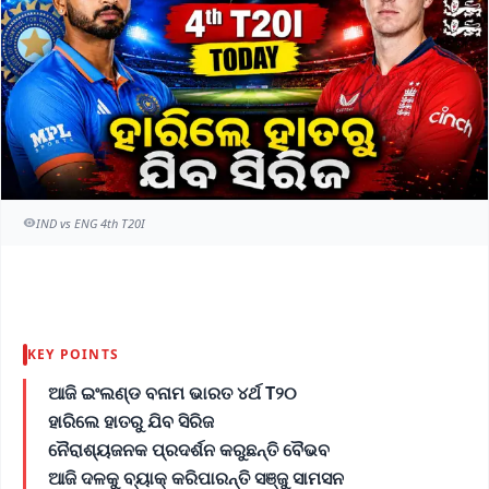
IND vs ENG 4th T20I
KEY POINTS
ଆଜି ଇଂଲଣ୍ଡ ବନାମ ଭାରତ ୪ର୍ଥ T୨୦
ହାରିଲେ ହାତରୁ ଯିବ ସିରିଜ
ନୈରାଶ୍ୟଜନକ ପ୍ରଦର୍ଶନ କରୁଛନ୍ତି ବୈଭବ
ଆଜି ଦଳକୁ ବ୍ୟାକ୍ କରିପାରନ୍ତି ସଞ୍ଜୁ ସାମସନ