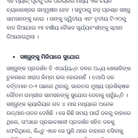
ଏହି ମ୍ୟାଚ୍ ପୂର୍ବରୁ ଦଳ ପରିଚାଳନା ମଧ୍ୟ ଏକ ଚୟନ
ଚ୍ୟାଲେଞ୍ଜର ସମ୍ମୁଖୀନ ହେବ । ସବୁଠାରୁ ବଡ଼ ପ୍ରଶ୍ନ ସଞ୍ଜୁ
ସାମସନଙ୍କୁ ନେଇ । ତାଙ୍କୁ ଦ୍ୱିତୀୟ ଏବଂ ତୃତୀୟ ଟି-୨୦ରୁ
ବାଦ ଦିଆଯାଇ ୧୫ ବର୍ଷୀୟ ବୈଭବ ସୂର୍ଯ୍ୟବଂଶୀଙ୍କୁ ସ୍ଥାନ
ଦିଆଯାଇଥିଲା ।
ସଞ୍ଜୁଙ୍କୁ ମିଳିପାରେ ସୁଯୋଗ
ସଞ୍ଜୁଙ୍କ ପ୍ରଦର୍ଶନ ବି ଏପର୍ଯ୍ୟନ୍ତ ଦଳର ଅନ୍ୟ ଖେଳାଳିଙ୍କ
ତୁଳନାରେ ଖରାପ କିମ୍ବା ଭଲ ହୋଇନାହିଁ । ତଥାପି ଦଳ
ବର୍ତ୍ତମାନ ୦-୨ ପଛରେ ଥିବାରୁ, ଭାରତର ମୁଖ୍ୟ ପ୍ରଶିକ୍ଷକ
ଗୌତମ ଗମ୍ଭୀର ସାମସନଙ୍କୁ ସୁଯୋଗ ଦେବାକୁ ଚାହୁଁଛନ୍ତି ।
ସଞ୍ଜୁଙ୍କ କ୍ୟାରିୟର ଗତ ୪ ମାସ ମଧ୍ୟରେ ଅନେକ
ଉତ୍ଥାନ-ପତନ ଦେଖିଛି । ସେ କିଛି ସମୟ ପାଇଁ ଦଳରୁ ବାହାରେ
ଥିଲେ, ତା'ପରେ ପ୍ରଭାବଶାଳୀ ପ୍ରଦର୍ଶନ ସହିତ ଦଳକୁ
ଫେରିଥିଲେ, କିନ୍ତୁ ଏବେ ସେ ପୁଣି ଥରେ ବାହାରେ ବସିବାକୁ