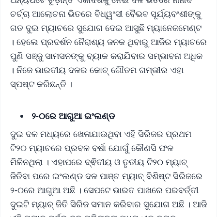
ଚର୍ଚ୍ଚା ଆଲୋଚନା ଭିତରେ ବିଧ୍ୱଂସୀ ବୈଭବ ସୂର୍ଯ୍ୟବଂଶୀଙ୍କୁ
ଗତ ଦୁଇ ମ୍ୟାଚରେ ସୁଯୋଗ ଦେଇ ଆସୁଛି ମ୍ୟାନେଜମେଣ୍ଟ
। ହେଲେ ପ୍ରଦର୍ଶନ ନୈରାଶ୍ୟ ଜନକ ଥିବାରୁ ଆଜିର ମ୍ୟାଚରେ
ପୁଣି ସଞ୍ଜୁ ସାମସନଙ୍କୁ ବ୍ୟାକ କରାଯିବାର ସମ୍ଭାବନା ଅଧିକ
। ନିଜେ ଭାରତୀୟ ଦଳର କୋଚ୍ ଗୌତମ ଗମ୍ଭୀର ଏହା
ସ୍ପଷ୍ଟ କରିଛନ୍ତି ।
୨-୦ରେ ଆଗୁଆ ଇଂଲଣ୍ଡ
ଦୁଇ ଦଳ ମଧ୍ୟରେ ଖେଳାଯାଉଥିବା ଏହି ସିରିଜର ପ୍ରଥମ
ଟି୨୦ ମ୍ୟାଚରେ ପ୍ରବଳ ବର୍ଷା ଯୋଗୁଁ କୌଣସି ଫଳ
ମିଳିନଥିଲା । ଏହାପରେ ଦ୍ଵିତୀୟ ଓ ତୃତୀୟ ଟି୨୦ ମ୍ୟାଚ୍
ଜିତିବା ପରେ ଇଂଲଣ୍ଡ ଦଳ ପାଞ୍ଚ ମ୍ୟାଚ୍ ବିଶିଷ୍ଟ ସିରିଜରେ
୨-୦ରେ ଆଗୁଆ ଅଛି । ସେପଟେ ଭାରତ ପାଖରେ ପରବର୍ତ୍ତୀ
ଦୁଇଟି ମ୍ୟାଚ୍ ଜିତି ସିରିଜ ସମାନ କରିବାର ସୁଯୋଗ ଅଛି । ଆଜି