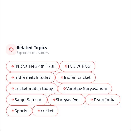
Android - Scan QR
iOS - Scan QR
Related Topics
Explore more stories
IND vs ENG 4th T20I
IND vs ENG
India match today
Indian cricket
cricket match today
Vaibhav Suryavanshi
Sanju Samson
Shreyas Iyer
Team India
Sports
cricket