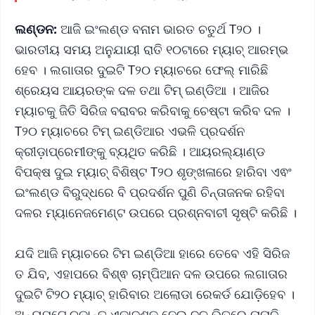
ଲଣ୍ଡନ:
ଆଜି ଇଂଲଣ୍ଡ ବନାମ ଭାରତ ଚତୁର୍ଥ T୨୦ ।
ଭାରତୀୟ ସମୟ ଅନୁଯାୟୀ ରାତି ୧୦ଟାରେ ମ୍ୟାଚ୍ ଆରମ୍ଭ
ହେବ । ଲଗାତାର ଦୁଇଟି T୨୦ ମ୍ୟାଚରେ ଫେଲ୍ ମାରିଛି
ଶ୍ରେୟସ ଆୟରଙ୍କ ଦଳ ତଥା ଟିମ୍ ଇଣ୍ଡିଆ । ଆଜିର
ମ୍ୟାଚକୁ ଜିତି ସିରିଜ ବରାବର କରିବାକୁ ଚେଷ୍ଟା କରିବ ଦଳ ।
T୨୦ ମ୍ୟାଚରେ ଟିମ୍ ଇଣ୍ଡିଆର ଏଭଳି ପ୍ରଦର୍ଶନ
କ୍ରୀଡ଼ାପ୍ରେମୀଙ୍କୁ ବ୍ୟଥିତ କରିଛି । ଆୟରଲ୍ୟାଣ୍ଡ
ବିପକ୍ଷ ଦୁଇ ମ୍ୟାଚ୍ ବିଶିଷ୍ଟ T୨୦ ଶୃଙ୍ଖଳାରେ ହାରିବା ଏଵଂ
ଇଂଲଣ୍ଡ ବିରୁଦ୍ଧରେ ବି ପ୍ରଦର୍ଶନ ପୁଣି ଚିନ୍ତାଜନକ ରହିବା
ଦଳର ମ୍ୟାନେଜମେଣ୍ଟ ଉପରେ ପ୍ରଶ୍ନବାଚୀ ସୃଷ୍ଟି କରିଛି ।
ଯଦି ଆଜି ମ୍ୟାଚରେ ଟିମ ଇଣ୍ଡିଆ ହାରେ ତେବେ ଏହି ସିରିଜ
ତ ଯିବ, ଏହାପରେ ବିଶ୍ଵ ଚାମ୍ପିଆନ ଦଳ ଉପରେ ଲଗାତାର
ଦୁଇଟି ଟି୨୦ ମ୍ୟାଚ୍ ହାରିବାର ଅଲୋଡା ରେକର୍ଡ ଯୋଡ଼ିହେବ ।
ଅନ୍ୟପଟେ ଚୂଡ଼ାନ୍ତ ଏକାଦଶକୁ ନେଇ ଦଳ ଭିତରେ ନାନାଦି