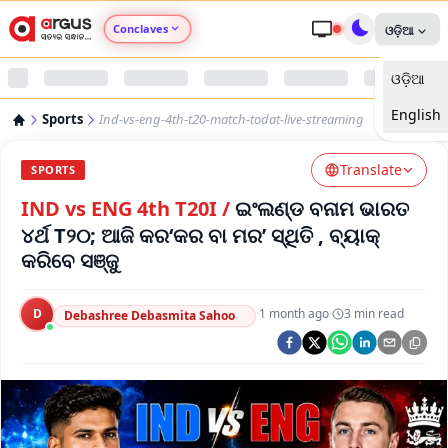
Conclaves
ଓଡ଼ିଆ
ଓଡ଼ିଆ
Argus Agri Vikas
English
Sports
Ind-vs-eng-4th-t20-match-todat-live-streaming
Argus Nari Shakti
Translate
SPORTS
Argus Education Next
IND vs ENG 4th T20I
/
ଇଂଲଣ୍ଡ ବନାମ ଭାରତ
୪ର୍ଥ T୨୦; ଆଜି କର‘କର ବା ମର’ ସ୍ଥିତି , ବ୍ୟାକ୍
Argus Health Connect
କରିବେ ସଞ୍ଜୁ
Argus Swaad Odisha
D
·
1 month ago
·
3
min read
Debashree Debasmita Sahoo
Argus Chalo Dekhein Apna Desh