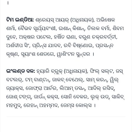
।
ଟିମ ଇଣ୍ଡିଆ:
ଶ୍ରେୟସ୍ ଆୟର୍ (ଅଧିନାୟକ), ଅଭିଷେକ
ଶର୍ମା, ବୈଭବ ସୂର୍ଯ୍ୟବଂଶୀ, ଇଶାନ୍ କିଶାନ୍, ତିଲକ ବର୍ମା, ଶିବମ
ଦୁବେ, ଅକ୍ଷର ପଟେଲ, ହର୍ଷିତ ରାଣା, ବରୁଣ ଚକ୍ରବର୍ତ୍ତୀ,
ଅର୍ଶଦୀପ ସିଂ, ପ୍ରିନ୍ସ ଯାଦବ, ରବି ବିଷ୍ଣୋଇ, ପ୍ରସନ୍ନ
କୃଷ୍ଣ, ସୂୟାଂଶ ଶେଡଗେ, ୱାଶିଂଟନ ସୁନ୍ଦର ।
ଇଂଲଣ୍ଡ ଦଳ:
ହ୍ୟାରି ବ୍ରୁକ୍ (ଅଧିନାୟକ), ଫିଲ୍ ସଲ୍ଟ, ଜସ୍
ବଟଲର୍, ଟମ୍ ବାଣ୍ଟନ୍, ଜାକବ୍ ବେଥେଲ୍, ସାମ୍ କରନ୍, ୱିଲ୍
ଜ୍ୟାକ୍ସ, ଜୋଫ୍ରା ଆର୍ଚର, ଲିଆମ୍ ଡସନ୍, ଆଦିଲ୍ ରସିଦ୍,
ଜୋଶ୍ ଟଙ୍ଗ୍, ଜାର୍ଡନ୍ କକ୍ସ, ସୋନି ବେକର, ଲୁକ୍ ଉଡ୍, ସାକିବ୍
ମହମୁଦ୍, ରେହାନ୍ ଅହମ୍ମଦ, ଜେମ୍ସ କୋଲ୍ସ ।