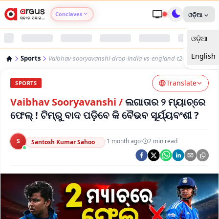
Conclaves
ଓଡ଼ିଆ
ଓଡ଼ିଆ
Argus Agri Vikas
English
Sports
Vaibhav-sooryavanshi-drop-india-vs-england-t20-selection
Argus Nari Shakti
Translate
SPORTS
Argus Education Next
Vaibhav Sooryavanshi
/
ଲଗାତାର ୨ ମ୍ୟାଚ୍‌ରେ
ଫେଲ୍ ! ଟିମ୍‌ରୁ ବାଦ ପଡ଼ିବେ କି ବୈଭବ ସୂର୍ଯ୍ୟବଂଶୀ ?
Argus Health Connect
S
·
1 month ago
·
2
min read
Santosh Kumar Sahoo
Argus Swaad Odisha
Argus Chalo Dekhein Apna Desh