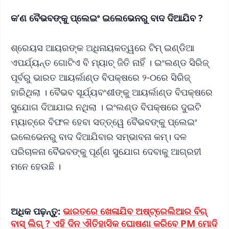
କ’ଣ ବୈଭବଙ୍କୁ ପ୍ଲେଇଂ ଇଲେଭେନରୁ ବାଦ ଦିଆଯିବ ?
ଶ୍ରେୟସ ଆୟରଙ୍କ ଅଧିନାୟକତ୍ୱରେ ଟିମ୍‌ ଇଣ୍ଡିଆ
ଏପର୍ଯ୍ୟନ୍ତ ଗୋଟିଏ ବି ମ୍ୟାଚ୍‌ ଜିତି ନାହିଁ । ଇଂଲଣ୍ଡ ସିରିଜ୍‌
ପୂର୍ବରୁ ଭାରତ ଆୟର୍ଲାଣ୍ଡ ବିପକ୍ଷରେ ୨-୦ରେ ସିରିଜ୍‌
ହାରିଥିଲା । ବୈଭବ ସୂର୍ଯ୍ୟବଂଶୀଙ୍କୁ ଆୟର୍ଲାଣ୍ଡ ବିପକ୍ଷରେ
ସୁଯୋଗ ଦିଆଯାଇ ନଥିଲା । ଇଂଲଣ୍ଡ ବିପକ୍ଷରେ ଦୁଇଟି
ମ୍ୟାଚ୍‌ରେ ବିଫଳ ହେବା ସତ୍ତ୍ୱେ ବୈଭବଙ୍କୁ ପ୍ଲେଇଂ
ଇଲେଭେନରୁ ବାଦ ଦିଆଯିବାର ସମ୍ଭାବନା କମ୍। ଦଳ
ପରିଚାଳନା ବୈଭବଙ୍କୁ ପୂର୍ଣ୍ଣ ସୁଯୋଗ ଦେବାକୁ ଆଗ୍ରହୀ
ମନେ ହେଉଛି ।
ଅଧିକ ପଢ଼ନ୍ତୁ:
ଭାରତରେ ଖେଳାଯିବ ଅଷ୍ଟ୍ରେଲିଆର ବିଗ୍
ବାସ୍‌ ଲିଗ୍‌ ? ଏହି ଦିନ ଐତିହାସିକ ଘୋଷଣା କରିବେ PM ମୋଦି