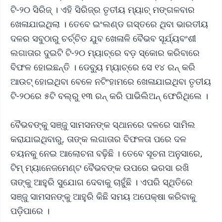
ଟି-୨୦ ସିରିଜ୍ । ଏହି ସିରିଜ୍‌ର ତୃତୀୟ ମ୍ୟାଚ୍‌ ମଙ୍ଗଳବାର
ଖେଳାଯାଇଥିଲା । ତେବେ ଇଂଲଣ୍ଡ ଗସ୍ତରେ ଥିବା ଭାରତୀୟ
ଦଳର ସବୁଠାରୁ ଚର୍ଚ୍ଚିତ ଯୁବ ଖେଳାଳି ବୈଭବ ସୂର୍ଯ୍ୟବଂଶୀ
ଲଗାତାର ଦୁଇଟି ଟି-୨୦ ମ୍ୟାଚ୍‌ରେ ବଡ଼ ସ୍କୋର କରିବାରେ
ବିଫଳ ହୋଇଛନ୍ତି । ଡେବ୍ୟୁ ମ୍ୟାଚ୍‌ରେ ସେ ୧୪ ରନ୍ କରି
ଆଉଟ୍ ହୋଇଥିବା ବେଳେ ନଟିଂହାମରେ ଖେଳାଯାଇଥିବା ତୃତୀୟ
ଟି-୨୦ରେ ୫ଟି ବଲ୍‌ରୁ ୧୩ ରନ୍ କରି ପାଭିଲିଅନ୍ ଫେରିଥିଲେ ।
ବୈଭବଙ୍କୁ ସଞ୍ଜୁ ସାମସନଙ୍କ ସ୍ଥାନରେ ଦଳରେ ସାମିଲ
କରାଯାଇଥିବାରୁ, ତାଙ୍କ ଲଗାତାର ବିଫଳତା ପରେ ଦଳ
ଚୟନକୁ ନେଇ ଆଲୋଚନା ବଢ଼ିଛି । ତେବେ ସୂଚନା ଅନୁସାରେ,
ଟିମ୍ ମ୍ୟାନେଜମେଣ୍ଟ ବୈଭବଙ୍କ ଉପରେ ଭରସା ରଖି
ତାଙ୍କୁ ଆହୁରି ସୁଯୋଗ ଦେବାକୁ ଚାହୁଁଛି । ଏପରି ସ୍ଥିତିରେ
ସଞ୍ଜୁ ସାମସନଙ୍କୁ ଆହୁରି କିଛି ସମୟ ଅପେକ୍ଷା କରିବାକୁ
ପଡ଼ିପାରେ ।