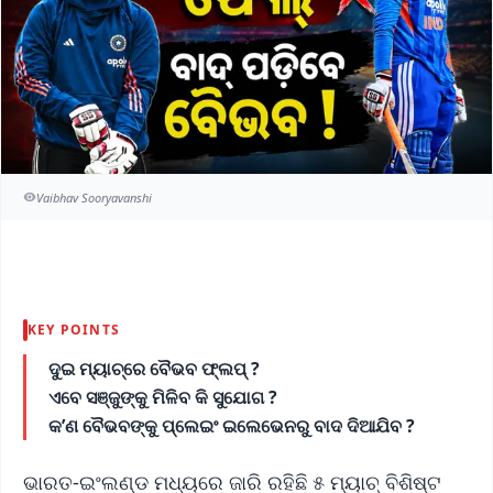
Vaibhav Sooryavanshi
KEY POINTS
ଦୁଇ ମ୍ୟାଚ୍‌ରେ ବୈଭବ ଫ୍ଲପ୍‌ ?
ଏବେ ସଞ୍ଜୁଙ୍କୁ ମିଳିବ କି ସୁଯୋଗ ?
କ’ଣ ବୈଭବଙ୍କୁ ପ୍ଲେଇଂ ଇଲେଭେନରୁ ବାଦ ଦିଆଯିବ ?
ଭାରତ-ଇଂଲଣ୍ଡ ମଧ୍ୟରେ ଜାରି ରହିଛି ୫ ମ୍ୟାଚ୍‌ ବିଶିଷ୍ଟ