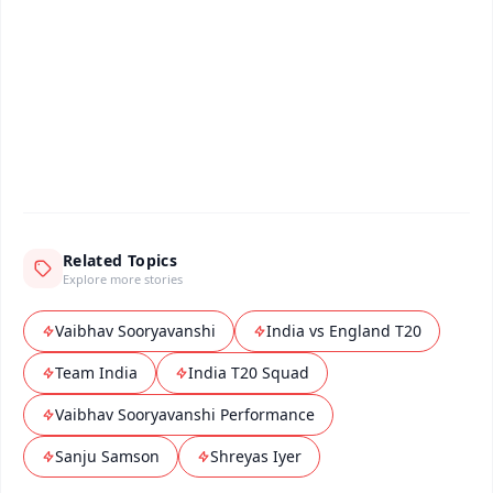
🔔 Free Notification Alerts
Download Free:
Android - Scan QR
iOS - Scan QR
Related Topics
Explore more stories
Vaibhav Sooryavanshi
India vs England T20
Team India
India T20 Squad
Vaibhav Sooryavanshi Performance
Sanju Samson
Shreyas Iyer