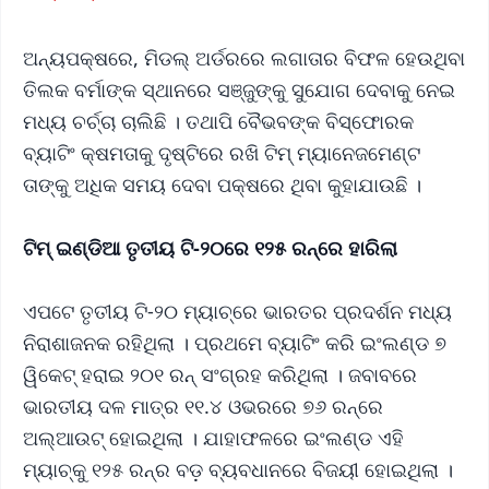
ଅନ୍ୟପକ୍ଷରେ, ମିଡଲ୍ ଅର୍ଡରରେ ଲଗାତାର ବିଫଳ ହେଉଥିବା
ତିଲକ ବର୍ମାଙ୍କ ସ୍ଥାନରେ ସଞ୍ଜୁଙ୍କୁ ସୁଯୋଗ ଦେବାକୁ ନେଇ
ମଧ୍ୟ ଚର୍ଚ୍ଚା ଚାଲିଛି । ତଥାପି ବୈଭବଙ୍କ ବିସ୍ଫୋରକ
ବ୍ୟାଟିଂ କ୍ଷମତାକୁ ଦୃଷ୍ଟିରେ ରଖି ଟିମ୍ ମ୍ୟାନେଜମେଣ୍ଟ
ତାଙ୍କୁ ଅଧିକ ସମୟ ଦେବା ପକ୍ଷରେ ଥିବା କୁହାଯାଉଛି ।
ଟିମ୍ ଇଣ୍ଡିଆ ତୃତୀୟ ଟି-୨୦ରେ ୧୨୫ ରନ୍‌ରେ ହାରିଲା
ଏପଟେ ତୃତୀୟ ଟି-୨୦ ମ୍ୟାଚ୍‌ରେ ଭାରତର ପ୍ରଦର୍ଶନ ମଧ୍ୟ
ନିରାଶାଜନକ ରହିଥିଲା । ପ୍ରଥମେ ବ୍ୟାଟିଂ କରି ଇଂଲଣ୍ଡ ୭
ୱିକେଟ୍ ହରାଇ ୨୦୧ ରନ୍ ସଂଗ୍ରହ କରିଥିଲା । ଜବାବରେ
ଭାରତୀୟ ଦଳ ମାତ୍ର ୧୧.୪ ଓଭରରେ ୭୬ ରନ୍‌ରେ
ଅଲ୍‌ଆଉଟ୍ ହୋଇଥିଲା । ଯାହାଫଳରେ ଇଂଲଣ୍ଡ ଏହି
ମ୍ୟାଚ୍‌କୁ ୧୨୫ ରନ୍‌ର ବଡ଼ ବ୍ୟବଧାନରେ ବିଜୟୀ ହୋଇଥିଲା ।