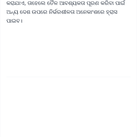
କରାଯାଏ, ତାହେଲେ ତୈଳ ଆବଶ୍ୟକତା ପୂରଣ କରିବା ପାଇଁ
ଅନ୍ୟ ଦେଶ ଉପରେ ନିର୍ଭରଶୀଳତା ଅନେକାଂଶରେ ହ୍ରାସ
ପାଇବ।