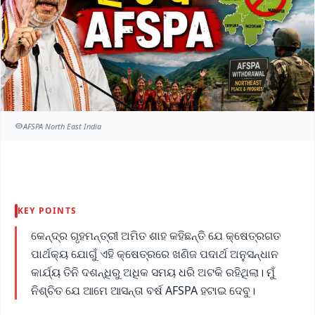
AFSPA North East India
KEY POINTS
କେନ୍ଦ୍ର ଗୃହମନ୍ତ୍ରୀ ଅମିତ ଶାହ କହିଛନ୍ତି ଯେ କ୍ଷେତ୍ରଗତ
ପାର୍ଥକ୍ୟ ଯୋଗୁଁ ଏହି କ୍ଷେତ୍ରରେ ଖଣିଜ ପଦାର୍ଥ ଅନୁସନ୍ଧାନ
କାର୍ଯ୍ୟ ତିନି ଦଶନ୍ଧିରୁ ଅଧିକ ସମୟ ଧରି ଅଟକି ରହିଥିଲା। ମୁଁ
ନିଶ୍ଚିତ ଯେ ଆମେ ଆସନ୍ତା ବର୍ଷ AFSPA ହଟାଇ ଦେବୁ।