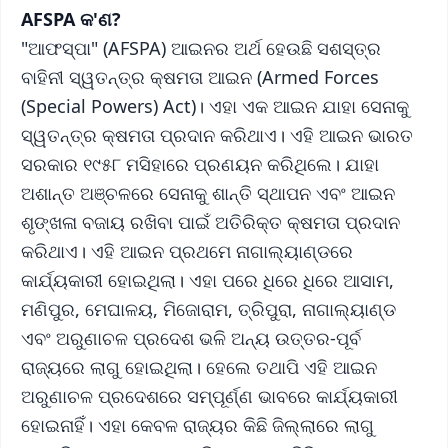
AFSPA କ'ଣ?
"ଆଫସ୍ପା" (AFSPA) ଆଇନର ଅର୍ଥ ହେଉଛି ସଶସ୍ତ୍ର
ବାହିନୀ ସ୍ୱତନ୍ତ୍ର କ୍ଷମତା ଆଇନ (Armed Forces
(Special Powers) Act)। ଏହା ଏକ ଆଇନ ଯାହା ସେନାକୁ
ସ୍ୱତନ୍ତ୍ର କ୍ଷମତା ପ୍ରଦାନ କରିଥାଏ। ଏହି ଆଇନ ଭାରତ
ସରକାର ୧୯୫୮ ମସିହାରେ ପ୍ରଣୟନ କରିଥିଲେ। ଯାହା
ଅଶାନ୍ତ ଅଞ୍ଚଳରେ ସେନାକୁ ଶାନ୍ତି ସ୍ଥାପନ ଏବଂ ଆଇନ
ଶୃଙ୍ଖଳା ବଜାୟ ରଖିବା ପାଇଁ ଅତିରିକ୍ତ କ୍ଷମତା ପ୍ରଦାନ
କରିଥାଏ। ଏହି ଆଇନ ପ୍ରଥମେ ନାଗାଲ୍ୟାଣ୍ଡରେ
କାର୍ଯ୍ୟକାରୀ ହୋଇଥିଲା। ଏହା ପରେ ଧିରେ ଧିରେ ଆସାମ,
ମଣିପୁର, ମେଘାଳୟ, ମିଜୋରାମ, ତ୍ରିପୁରା, ନାଗାଲ୍ୟାଣ୍ଡ
ଏବଂ ଅରୁଣାଚଳ ପ୍ରଦେଶ ଭଳି ଅନ୍ୟ ଉତ୍ତର-ପୂର୍ବ
ରାଜ୍ୟରେ ଲାଗୁ ହୋଇଥିଲା। ହେଲେ ତଥାପି ଏହି ଆଇନ
ଅରୁଣାଚଳ ପ୍ରଦେଶରେ ସମ୍ପୂର୍ଣ୍ଣ ଭାବରେ କାର୍ଯ୍ୟକାରୀ
ହୋଇନାହିଁ। ଏହା କେବଳ ରାଜ୍ୟର କିଛି ଜିଲ୍ଲାରେ ଲାଗୁ