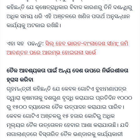
କହିଛନ୍ତି ଯେ କ୍ଷେତ୍ରାଧିକାର ବିବାଦ କାରଣରୁ ତିନି ଦଶନ୍ଧିରୁ
ଅଧିକ ସମୟ ଧରି ଏହି ଅଞ୍ଚଳରେ ଖଣିଜ ପଦାର୍ଥ ଅନୁସନ୍ଧାନ
କାର୍ଯ୍ୟକୁ ଅଟକାଇ ରଖିଛି।
ଏହା ସହ ପଢନ୍ତୁ:
ସିଲ୍ ହେବ ଭାରତ-ବାଂଲାଦେଶ ସୀମା; ଜମି
ଆବଣ୍ଚନ ପରେ ଆରମ୍ଭ ହୋଇଗଲା ସର୍ଭେ
ତୈଳ ଆବଶ୍ୟକତା ପାଇଁ ଅନ୍ୟ ଦେଶ ଉପରେ ନିର୍ଭରଶୀଳତା
ହ୍ରାସ କରିବା
ଗୃହମନ୍ତ୍ରୀ କହିଛନ୍ତି ଯେ କେବଳ ଗୋଟିଏ ବୁଝାମଣାପତ୍ର
ଦ୍ୱାରା କ୍ଷମତାକୁ ଦଶଗୁଣ ବୃଦ୍ଧି କରାଯାଇ ପ୍ରତିଦିନ ୧୦୦୦
ରୁ ୧୫୦୦ ବ୍ୟାରେଲ ତୈଳ ଉତ୍ପାଦନ କରାଯାଇ ପାରିବ।
କେବଳ ଗୋଟିଏ ଅଞ୍ଚଳରୁ ୧୫ ହଜାର କୋଟିରୁ ଅଧିକ
ମୂଲ୍ୟର ତୈଳ ଉତ୍ତୋଳନ ହେବାର ଆଶା କରାଯାଉଛି। ଯଦି
ନାଗାଲାଣ୍ଡରେ ବିସ୍ତାରିତ ତୈଳ ଭଣ୍ଡାରକୁ କାର୍ଯ୍ୟକାରୀ