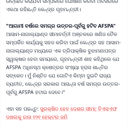
ଉଚ୍ଛେଦ କରାଯିବା ସମ୍ପର୍କରେ ଘୋଷଣା କରିବା ଅବସରରେ
ଏକଥା ରହିଛନ୍ତି କେନ୍ଦ୍ର ଗୃହମନ୍ତ୍ରୀ।
"ଆଗାମୀ ବର୍ଷରେ ସମଗ୍ର ଉତ୍ତର-ପୂର୍ବରୁ ହଟିବ AFSPA"
ଆସାମ-ନାଗାଲ୍ୟାଣ୍ଡ ସୀମାବର୍ତ୍ତୀ ଅଞ୍ଚଳରେ ଖଣିଜ ତୈଳ
ସମ୍ପର୍କିତ କାର୍ଯ୍ୟକୁ ସହଜ କରିବା ପାଇଁ କେନ୍ଦ୍ର ସହ ଆସାମ-
ନାଗାଲ୍ୟାଣ୍ଡ ମଧ୍ୟରେ ଏକ ତ୍ରିପାକ୍ଷିକ ବୁଝାମଣାପତ୍ର
ସ୍ୱାକ୍ଷର ହେବା ସମୟରେ, ଗୃହମନ୍ତ୍ରୀ ଶାହ କହିଥିଲେ ଯେ
AFSPA ଅଧିନସ୍ଥ କ୍ଷେତ୍ରର ସଂଖ୍ୟା ହ୍ରାସ ଶାନ୍ତିର
ସଙ୍କେତ। ମୁଁ ନିଶ୍ଚିତ ଯେ ଗୋଟିଏ କିମ୍ବା ଦୁଇଟି ରାଜ୍ୟ
ବ୍ୟତୀତ, କେନ୍ଦ୍ର ସରକାର ଆସନ୍ତା ବର୍ଷ ସମଗ୍ର ଉତ୍ତର-
ପୂର୍ବରୁ AFSPA ହଟାଇ ଦେବେ।"
ଏହା ସହ ପଢନ୍ତୁ:
ସୁରକ୍ଷିତ ହେବ ଦେଶର ସୀମା; ବିଏସଏଫ
ଦଖଲକୁ ଗଲା ୧୨୧ ହେକ୍ଟର ଜମି