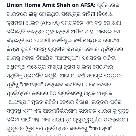
Union Home Amit Shah on AFSA:
ପୂର୍ବତ୍ତୋର
ଭାରତରେ ଲାଗୁ ହୋଇଥିବା ସଶସ୍ତ୍ର ବାହିନୀ (ବିଶେଷ
କ୍ଷମତା) ଆଇନ (AFSPA) ସମ୍ପର୍କରେ ଏକ ବଡ଼ ଘୋଷଣା
କରିଛନ୍ତି କେନ୍ଦ୍ର ଗୃହମନ୍ତ୍ରୀ ଅମିତ ଶାହ। ଏନେଇ ସେ
କହିଛନ୍ତି ଯେ ଆଗାମୀ ବର୍ଷେ-ଦୁଇ ବର୍ଷ ମଧ୍ୟରେ ଗୋଟିଏ
କିମ୍ବା ଦୁଇଟି ରାଜ୍ୟ ବ୍ୟତୀତ ସମଗ୍ର ଦେଶର ପୂର୍ବତ୍ତୋର
ଭାଗରୁ ହଟାଇ ଦିଆଯିବ "ଆଫସ୍ପା"। ସଶସ୍ତ୍ର ବାହିନୀ
ଅଧିନସ୍ଥ କ୍ଷେତ୍ର ସଂଖ୍ୟା ହ୍ରାସ ପାଇବା ସେଠାକାର
ସ୍ଥିତିକୁ ପ୍ରଦର୍ଶିତ କରୁଛି। ଆଗାମୀ ବର୍ଷ ସମଗ୍ର ଉତ୍ତର-
ପୂର୍ବରୁ "ଆଫସ୍ପା" ଉଚ୍ଛେଦ କରାଯିବ। ଏବେ ଦେଶର
ପୂର୍ବୋତ୍ତର ଭାଗରେ ୮୦ ପ୍ରତିଶତରୁ ଅଧିକ ଅଞ୍ଚଳ
"ଆଫସ୍ପା" ମୁକ୍ତ ରହିଛି। ଦେଶର ବିକାଶ, ଉତ୍ତର-ପୂର୍ବର
ସମୃଦ୍ଧି ଏବଂ ଏକ ଆତ୍ମନିର୍ଭରଶୀଳ ଭାରତର ଧାରଣାକୁ ସୁଦୃଢ଼
​​କରିବା ପାଇଁ ଏହା ଏକ ଅତ୍ୟନ୍ତ ଗୁରୁତ୍ୱପୂର୍ଣ୍ଣ ପଦକ୍ଷେପ।
ଗୁରୁବାର (ଜୁନ ୧୧) ପୂର୍ବୋତ୍ତର ଭାରତରୁ "ଆଫସ୍ପା"