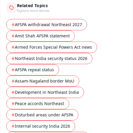
Related Topics
Explore more stories
AFSPA withdrawal Northeast 2027
Amit Shah AFSPA statement
Armed Forces Special Powers Act news
Northeast India security status 2026
AFSPA repeal status
Assam-Nagaland border MoU
Development in Northeast India
Peace accords Northeast
Disturbed areas under AFSPA
Internal security India 2026