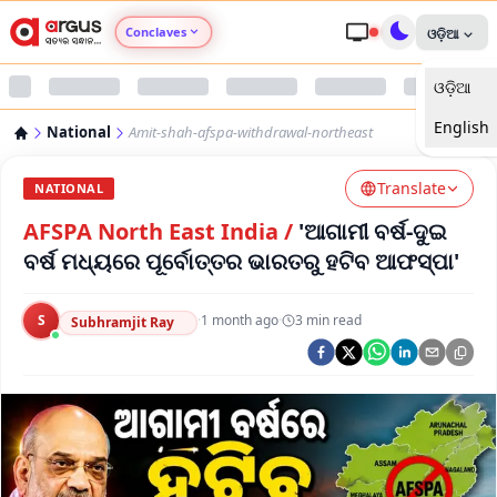
Conclaves
ଓଡ଼ିଆ
ଓଡ଼ିଆ
Argus Agri Vikas
English
National
Amit-shah-afspa-withdrawal-northeast
Argus Nari Shakti
Translate
NATIONAL
Argus Education Next
AFSPA North East India
/
'ଆଗାମୀ ବର୍ଷ-ଦୁଇ
ବର୍ଷ ମଧ୍ୟରେ ପୂର୍ବୋତ୍ତର ଭାରତରୁ ହଟିବ ଆଫସ୍ପା'
Argus Health Connect
S
·
1 month ago
·
3
min read
Subhramjit Ray
Argus Swaad Odisha
Argus Chalo Dekhein Apna Desh