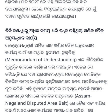
ହୋଇଛି। ଗତ ୨୦୧୮ ରେ ଏହି ଆଇନରେ କିଛି ଛାଡ଼
ଦିଆଯାଇଥିଲା। ହେଲେ ବିଦ୍ରୋହୀଙ୍କ ଉପସ୍ଥିତି ଯୋଗୁଁ
ଏହାର ପୂର୍ବବତ କାର୍ଯ୍ୟକାରି କରାଯାଇଥିଲା।
ତିନି ଦଶନ୍ଧିରୁ ଅଧିକ ସମୟ ଧରି ବନ୍ଦ ରହିଥିଲା ଖଣିଜ ତୈଳ
ଅନୁସନ୍ଧାନ କାର୍ଯ୍ୟ
କେନ୍ଦ୍ରମନ୍ତ୍ରୀ ଅମିତ ଶାହ ଖଣିଜ ତୈଳ ଅନୁସନ୍ଧାନ
କାର୍ଯ୍ୟ ପାଇଁ ହୋଇଥିବା ବୁଝାମଣା ଚୁକ୍ତିକୁ
(Memorandum of Understanding) ଏକ ଐତିହାସିକ
ମୁହୂର୍ତ୍ତ ଭାବରେ ବର୍ଣ୍ଣନା କରି କହିଛନ୍ତି। ଏନେଇ ସେ
କହିଛନ୍ତି ଯେ ଏହା ପ୍ରଧାନମନ୍ତ୍ରୀ ନରେନ୍ଦ୍ର ମୋଦିଙ୍କ
ବିକଶିତ ଉତ୍ତର-ପୂର୍ବର ଦୃଷ୍ଟିକୋଣରେ ଶେଷ ପ୍ରତିବନ୍ଧକକୁ
ଦୂର କରିଛି। ଏହି ବୁଝାମଣାପତ୍ରର ଲକ୍ଷ୍ୟ ହେଉଛି ଆସାମ-
ନାଗାଲାଣ୍ଡ ସୀମାରେ ବିବାଦିତ ଅଞ୍ଚଳରେ (Assam-
Nagaland Disputed Area Belt) ରେ ତୈଳ ଏବଂ ଖଣିଜ
ପଦାର୍ଥ ଅନୁସନ୍ଧାନ କାର୍ଯ୍ୟକୁ ଅନୁସନ୍ଧାନ କରିବା। ସେ