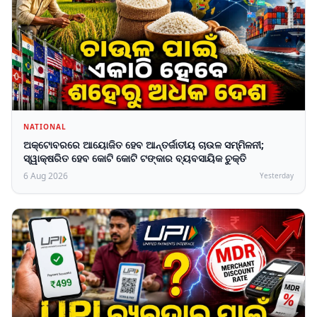
NATIONAL
ଅକ୍ଟୋବରରେ ଆୟୋଜିତ ହେବ ଆନ୍ତର୍ଜାତୀୟ ଚାଉଳ ସମ୍ମିଳନୀ;
ସ୍ୱାକ୍ଷରିତ ହେବ କୋଟି କୋଟି ଟଙ୍କାର ବ୍ୟବସାୟିକ ଚୁକ୍ତି
6 Aug 2026
Yesterday