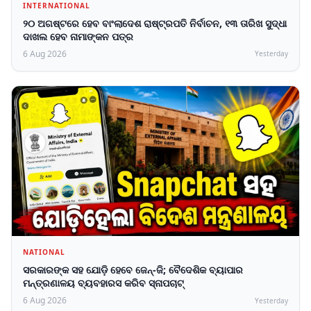
INTERNATIONAL
୨୦ ଅଗଷ୍ଟରେ ହେବ ବାଂଲାଦେଶ ରାଷ୍ଟ୍ରପତି ନିର୍ବାଚନ, ୧୩ ତାରିଖ ସୁଦ୍ଧା
ଦାଖଲ ହେବ ନାମାଙ୍କନ ପତ୍ର
6 Aug 2026
Yesterday
NATIONAL
ସରକାରଙ୍କ ସହ ଯୋଡ଼ି ହେବେ ଜେନ୍-ଜି; ବୈଦେଶିକ ବ୍ୟାପାର
ମନ୍ତ୍ରଣାଳୟ ବ୍ୟବହାରସ କରିବ ସ୍ନାପଚାଟ୍‌
6 Aug 2026
Yesterday