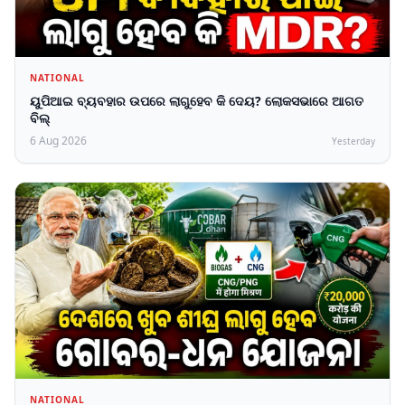
NATIONAL
ୟୁପିଆଇ ବ୍ୟବହାର ଉପରେ ଲାଗୁହେବ କି ଦେୟ? ଲୋକସଭାରେ ଆଗତ
ବିଲ୍‌
6 Aug 2026
Yesterday
NATIONAL