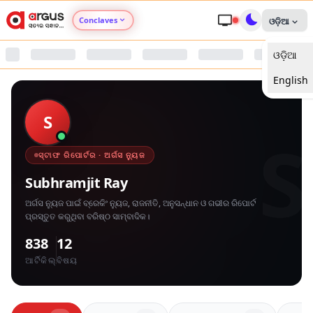
Conclaves
ଓଡ଼ିଆ
ଓଡ଼ିଆ
Argus Agri Vikas
English
Argus Nari Shakti
S
S
Argus Education Next
ସ୍ଟାଫ ରିପୋର୍ଟର · ଅର୍ଗସ ନ୍ୟୁଜ
Argus Health Connect
Subhramjit Ray
ଅର୍ଗସ ନ୍ୟୁଜ ପାଇଁ ବ୍ରେକିଂ ନ୍ୟୁଜ, ରାଜନୀତି, ଅନୁସନ୍ଧାନ ଓ ଗଭୀର ରିପୋର୍ଟ
Argus Swaad Odisha
ପ୍ରସ୍ତୁତ କରୁଥିବା ବରିଷ୍ଠ ସାମ୍ବାଦିକ।
838
12
Argus Chalo Dekhein Apna Desh
ଆର୍ଟିକିଲ୍
ବିଷୟ