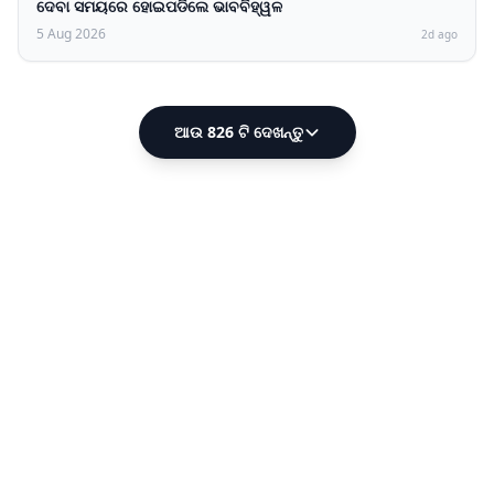
ଦେବା ସମୟରେ ହୋଇପଡିଲେ ଭାବବିହ୍ୱଳ
5 Aug 2026
2d ago
ଆଉ 826 ଟି ଦେଖନ୍ତୁ