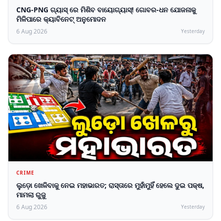
CNG-PNG ଗ୍ୟାସ୍ ରେ ମିଶିବ ବାୟୋଗ୍ୟାସ୍! ଗୋବର-ଧନ ଯୋଜନାକୁ
ମିଳିପାରେ କ୍ୟାବିନେଟ୍ ଅନୁମୋଦନ
6 Aug 2026
Yesterday
CRIME
ଲୁଡ଼ୋ ଖେଳିବାକୁ ନେଇ ମହାଭାରତ; ରାସ୍ତାରେ ମୁହାଁମୁହିଁ ହେଲେ ଦୁଇ ପକ୍ଷ,
ମାମଲା ରୁଜୁ
6 Aug 2026
Yesterday