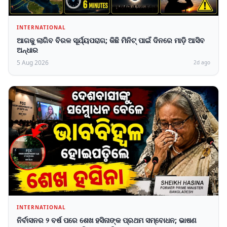
INTERNATIONAL
ଆଗକୁ ଲାଗିବ ବିରଳ ସୂର୍ଯ୍ୟପରାଗ; କିଛି ମିନିଟ୍ ପାଇଁ ଦିନରେ ମାଡ଼ି ଆସିବ
ଅନ୍ଧାର
5 Aug 2026
2d ago
INTERNATIONAL
ନିର୍ବାସନର ୨ ବର୍ଷ ପରେ ଶେଖ ହସିନାଙ୍କ ପ୍ରଥମ ସମ୍ବୋଧନ; ଭାଷଣ