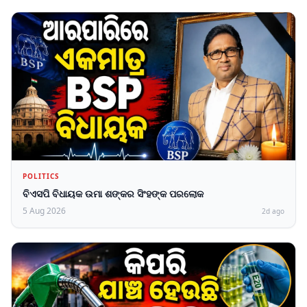
POLITICS
ବିଏସପି ବିଧାୟକ ଉମା ଶଙ୍କର ସିଂହଙ୍କ ପରଲୋକ
5 Aug 2026
2d ago