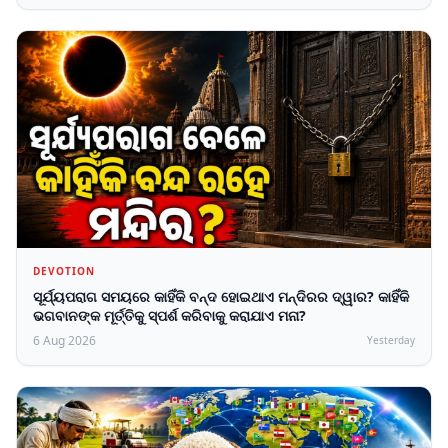
DEVOTION
ସୂର୍ଯ୍ୟପରାଗ ସମୟରେ କାହିଁକି ବନ୍ଦ ହୋଇଥାଏ ମନ୍ଦିରର ଦ୍ୱାର? କାହିଁକି
ଭଗବାନଙ୍କ ମୂର୍ତ୍ତିକୁ ସ୍ପର୍ଶ କରିବାକୁ କରାଯାଏ ମନା?
6 Aug 2026
Yesterday