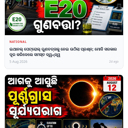
NATIONAL
ଇଥାନଲ୍ ପେଟ୍ରୋଲ୍ ଗୁଣବତ୍ତାକୁ ନେଇ ଉଠିଲା ପ୍ରଶ୍ନ; ମୋଦି ସରକାର
ଦୂର କରିଦେଲେ ସମସ୍ତ ଦ୍ୱନ୍ଦ୍ୱ
5 Aug 2026
2d ago