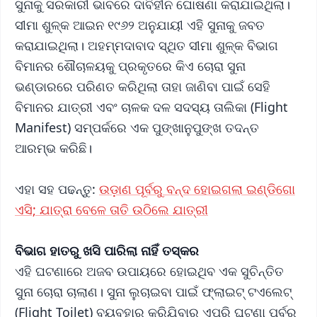
ସୁନାକୁ ସରକାରୀ ଭାବରେ ଦାବିହୀନ ଘୋଷଣା କରାଯାଇଥିଲା।
ସୀମା ଶୁଳ୍କ ଆଇନ ୧୯୬୨ ଅନୁଯାୟୀ ଏହି ସୁନାକୁ ଜବତ
କରାଯାଇଥିଲା। ଅହମ୍ମଦାବାଦ ସ୍ଥିତ ସୀମା ଶୁଳ୍କ ବିଭାଗ
ବିମାନର ଶୌଚାଳୟକୁ ପ୍ରକୃତରେ କିଏ ଚୋରା ସୁନା
ଭଣ୍ଡାରରେ ପରିଣତ କରିଥିଲା ​​ତାହା ଜାଣିବା ପାଇଁ ସେହି
ବିମାନର ଯାତ୍ରୀ ଏବଂ ଚାଳକ ଦଳ ସଦସ୍ୟ ତାଲିକା (Flight
Manifest) ସମ୍ପର୍କରେ ଏକ ପୁଙ୍ଖାନୁପୁଙ୍ଖ ତଦନ୍ତ
ଆରମ୍ଭ କରିଛି।
ଏହା ସହ ପଢନ୍ତୁ:
ଉଡ଼ାଣ ପୂର୍ବରୁ ବନ୍ଦ ହୋଇଗଲା ଇଣ୍ଡିଗୋ
ଏସି; ଯାତ୍ରା ବେଳେ ତାତି ଉଠିଲେ ଯାତ୍ରୀ
ବିଭାଗ ହାତରୁ ଖସି ପାରିଲା ନାହିଁ ତସ୍କର
ଏହି ଘଟଣାରେ ଅଜବ ଉପାୟରେ ହୋଇଥିବ ଏକ ସୁଚିନ୍ତିତ
ସୁନା ଚୋରା ଚାଲାଣ। ସୁନା ଲୁଚାଇବା ପାଇଁ ଫ୍ଲାଇଟ୍ ଟଏଲେଟ୍
(Flight Toilet) ବ୍ୟବହାର କରିଯିବାର ଏପରି ଘଟଣା ପୂର୍ବରୁ