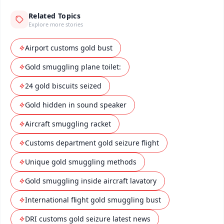
Related Topics
Explore more stories
Airport customs gold bust
Gold smuggling plane toilet:
24 gold biscuits seized
Gold hidden in sound speaker
Aircraft smuggling racket
Customs department gold seizure flight
Unique gold smuggling methods
Gold smuggling inside aircraft lavatory
International flight gold smuggling bust
DRI customs gold seizure latest news