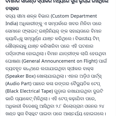
ବିମାନର ସାଉଣ୍ଡ ସ୍ପୀକର ମଧ୍ୟରେ ସୁନା ଲୁଚାଇ ରଖିଥିଲେ
ତସ୍କର
ସଦ୍ୟ ସୀମା ଶଳ୍କ ବିଭାଗ (Custom Department
India) ଅଧିକାରୀଙ୍କୁ ଏ ସମ୍ପର୍କରେ ଖବର ମିଳିବା ପରେ
ସେମାନେ ଫ୍ଲାଇଟ୍ ଇଞ୍ଜିନିୟର୍ ଙ୍କ ସହାୟତାରେ ବିମାନ
କ୍ୟାବିନ୍କୁ ସମ୍ପୂର୍ଣ୍ଣ ଯାଞ୍ଚ କରିଥିଲେ। ବିଭାଗୀୟ ଟିମ୍
ଶୌଚାଳୟକୁ ଯାଞ୍ଚ କରିସାରିବା ପରେ ଏହି ଘଟଣାର
ପର୍ଦ୍ଦାଫାଶ ହୋଇଥିଲା। ବିମାନ ଯାତ୍ରୀଙ୍କ ଲାଗି ହେଉଥିବା
ଘୋଷଣା (General Announcement on Flight) ପାଇଁ
ବ୍ୟବହୃତ କାନ୍ଥରେ ଲଗାଯାଇଥିବା ସ୍ପୀକର ବାକ୍ସ
(Speaker Box) ଖୋଲାଯାଇଥିଲା। ଏହାର ଅଡ଼ିଓ ପାର୍ଟ୍ସ୍
(Audio Part) ପଛରେ କଳା ରଙ୍ଗର ବୈଦ୍ୟୁତିକ ଟେପ୍
(Black Electrical Tape) ଗୁଡ଼ାଇ ରଖାଯାଇଥିବା ଦୁଇଟି
ଭାରି ପ୍ୟାକେଟ୍ ମିଳିଥିଲା। ଏହି ଟେପ୍ କଢ଼ାଯିବା ପରେ,
ଅଧିକାରୀ ବିଦେଶରୁ ଆସିଥିବା ୨.୮ କିଲୋଗ୍ରାମ ଓଜନର ୨୪
ଖଣ୍ଡ ସୁନା ବିସ୍କୁଟ ପାଇବା ପରେ ଆଶ୍ଚର୍ଯ୍ୟ ହୋଇଗଲେ।