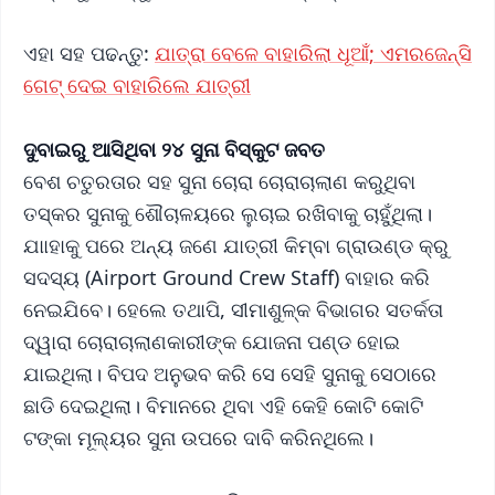
ଏହା ସହ ପଢନ୍ତୁ:
ଯାତ୍ରା ବେଳେ ବାହାରିଲା ଧୂଆଁ; ଏମରଜେନ୍ସି
ଗେଟ୍ ଦେଇ ବାହାରିଲେ ଯାତ୍ରୀ
ଦୁବାଇରୁ ଆସିଥିବା ୨୪ ସୁନା ବିସ୍କୁଟ ଜବତ
ବେଶ ଚତୁରତାର ସହ ସୁନା ଚୋରା ଚୋରାଚାଲାଣ କରୁଥିବା
ତସ୍କର ସୁନାକୁ ଶୌଚାଳୟରେ ଲୁଚାଇ ରଖିବାକୁ ଚାହୁଁଥିଲା।
ଯାାହାକୁ ପରେ ଅନ୍ୟ ଜଣେ ଯାତ୍ରୀ କିମ୍ବା ଗ୍ରାଉଣ୍ଡ କ୍ରୁ
ସଦସ୍ୟ (Airport Ground Crew Staff) ବାହାର କରି
ନେଇଯିବେ। ହେଲେ ତଥାପି, ସୀମାଶୁଳ୍କ ବିଭାଗର ସତର୍କତା
ଦ୍ୱାରା ଚୋରାଚାଲାଣକାରୀଙ୍କ ଯୋଜନା ପଣ୍ଡ ହୋଇ
ଯାଇଥିଲା। ବିପଦ ଅନୁଭବ କରି ସେ ସେହି ସୁନାକୁ ସେଠାରେ
ଛାଡି ଦେଇଥିଲା। ବିମାନରେ ଥିବା ଏହି କେହି କୋଟି କୋଟି
ଟଙ୍କା ମୂଲ୍ୟର ସୁନା ଉପରେ ଦାବି କରିନଥିଲେ।