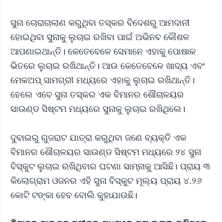
ସୁନା ଚୋରାଚାଲାଣ କରୁଥିବା ତସ୍କର ବିଦେଶରୁ ଆମଦାନୀ
ହୋଇଥିବା ସୁନାକୁ ଲୁଚାଇ ରଖିବା ପାଇଁ ଅଭିନବ କୌଶଳ
ଆପଣାଇଥାନ୍ତି। କେତେବେଳେ ସେମାନେ ଏହାକୁ ପୋଷାକ
ଭିତରେ ଲୁଚାଇ ରଖିଥାନ୍ତି। ଆଉ କେତେବେଳେ ଖାଦ୍ୟ ଏବଂ
ମେକଅପ୍ ସାମଗ୍ରୀ ମଧ୍ୟରେ ଏହାକୁ ଲୁଚାଇ ରଖିଥାନ୍ତି।
ହେଲେ ଏବେ ସୁନା ତସ୍କର ଏକ ବିମାନର ଶୌଚାଳୟର
ସାଉଣ୍ଡ ସିଷ୍ଟମ ମଧ୍ୟରେ ସୁନାକୁ ଲୁଚାଇ ରଖିଥିଲେ।
ଦୁବାଇରୁ ଗୁଜରାଟ ଯାତ୍ରା କରୁଥିବା ଜଣେ ବ୍ୟକ୍ତି ଏକ
ବିମାନର ଶୌଚାଳୟର ସାଉଣ୍ଡ ସିଷ୍ଟମ ମଧ୍ୟରେ ୨୪ ସୁନା
ବିସ୍କୁଟ ଲୁଚାଇ ରଖିଥିବାର ଘଟଣା ସାମ୍ନାକୁ ଆସିଛି। ପ୍ରାୟ ୩
କିଲୋଗ୍ରାମ ଓଜନର ଏହି ସୁନା ବିସ୍କୁଟ ମୂଲ୍ୟ ପ୍ରାୟ ୪.୨୬
କୋଟି ଟଙ୍କା ହେବ ବୋଲି କୁହାଯାଉଛି।