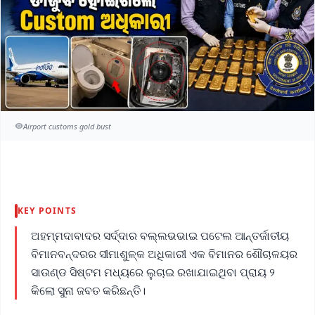
Airport customs gold bust
KEY POINTS
ଅହମ୍ମଦାବାଦର ସର୍ଦ୍ଦାର ବଲ୍ଲଭଭାଇ ପଟେଲ ଆନ୍ତର୍ଜାତୀୟ
ବିମାନବନ୍ଦରର ସୀମାଶୁଳ୍କ ଅଧିକାରୀ ଏକ ବିମାନର ଶୌଚାଳୟର
ସାଉଣ୍ଡ ସିଷ୍ଟମ ମଧ୍ୟରେ ଲୁଚାଇ ରଖାଯାଇଥିବା ପ୍ରାୟ ୨
କିଲୋ ସୁନା ଜବତ କରିଛନ୍ତି।