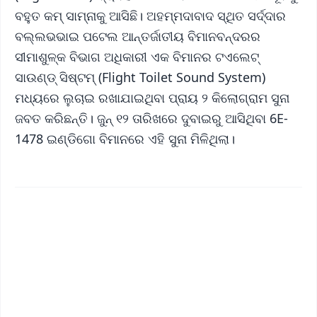
ବହୁତ କମ୍ ସାମ୍ନାକୁ ଆସିଛି। ଅହମ୍ମଦାବାଦ ସ୍ଥିତ ସର୍ଦ୍ଦାର
ବଲ୍ଲଭଭାଇ ପଟେଲ ଆନ୍ତର୍ଜାତୀୟ ବିମାନବନ୍ଦରର
ସୀମାଶୁଳ୍କ ବିଭାଗ ଅଧିକାରୀ ଏକ ବିମାନର ଟଏଲେଟ୍‌
ସାଉଣ୍ଡ୍ ସିଷ୍ଟମ୍‌ (Flight Toilet Sound System)
ମଧ୍ୟରେ ଲୁଚାଇ ରଖାଯାଇଥିବା ପ୍ରାୟ ୨ କିଲୋଗ୍ରାମ ସୁନା
ଜବତ କରିଛନ୍ତି। ଜୁନ୍ ୧୨ ତାରିଖରେ ଦୁବାଇରୁ ଆସିଥିବା 6E-
1478 ଇଣ୍ଡିଗୋ ବିମାନରେ ଏହି ସୁନା ମିଳିଥିଲା।